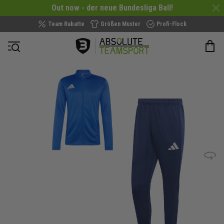
Out now - der neue Bundesliga Ball!
Team Rabatte
Größen Muster
Profi-Flock
Navigation öffnen
Zum
Ende
der
Bildergalerie
springen
Bild