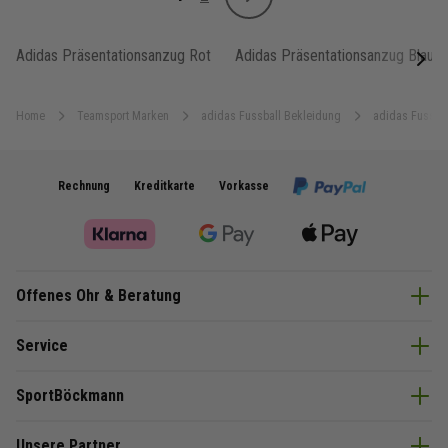
Weiter
Sie lesen gerade Seite
Seite
Adidas Präsentationsanzug Rot
Adidas Präsentationsanzug Blau
next
Home
Teamsport Marken
adidas Fussball Bekleidung
adidas Fussba
Rechnung
Kreditkarte
Vorkasse
Offenes Ohr & Beratung
Service
SportBöckmann
Unsere Partner