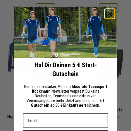
Merken
Merken
Details
Details
+ 24 Interessenten
+ 19 Interessenten
Hol Dir Deinen 5 € Start-
Gutschein
Gemeinsam stärker. Mit dem
Absolute Teamsport
Böckmann
Newsletter verpasst Du keine
Neuheiten, Teamdeals und exklusiven
Vereinsangebote mehr. Jetzt anmelden und
5 €
adidas Tiro 24
adidas Tiro Travel
Gutschein ab 50 € Einkaufswert
sichern.
Sweatsanzug Satz
Präsentationsanzug Satz
Dein E-mail Adresse
Herren Damen 2-teilig | Sweat Hoodie Jogginghose | Jogginganzug Satz
Herren Damen 2-teilig | Windbreaker Präsentationshose
720,00 €
840,00 €