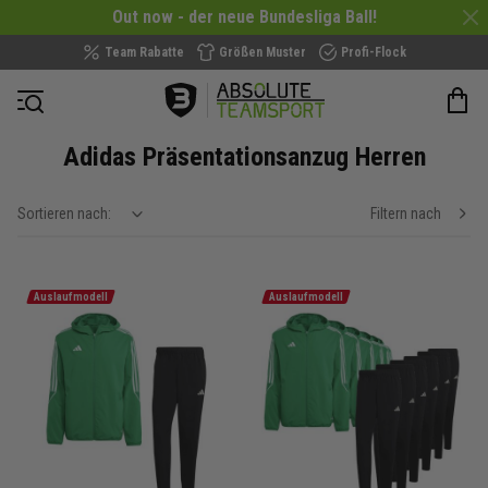
Out now - der neue Bundesliga Ball!
Team Rabatte
Größen Muster
Profi-Flock
Navigation öffnen
Adidas Präsentationsanzug Herren
Sortieren nach:
Filtern nach
show filteroptions
Auslaufmodell
Auslaufmodell