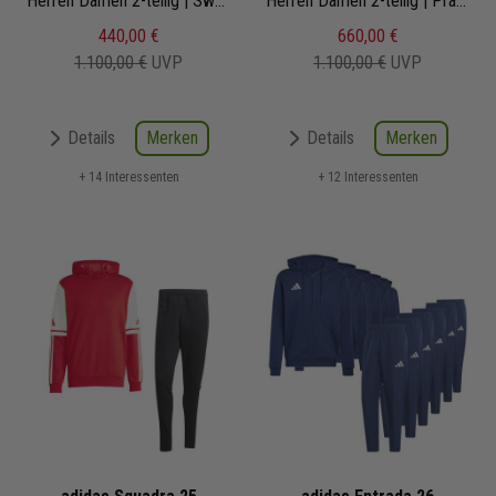
Herren Damen 2-teilig | Sweat Hoody Jogginghose | Jogginganzug Satz
Herren Damen 2-teilig | Präsentationsjacke Präsentationshose
440,00 €
660,00 €
1.100,00 €
UVP
1.100,00 €
UVP
Merken
Merken
Details
Details
+ 14 Interessenten
+ 12 Interessenten