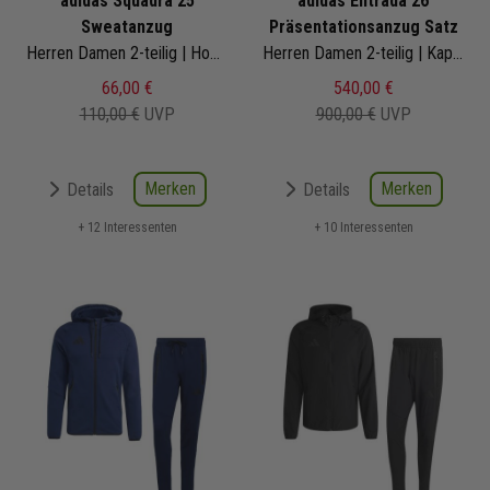
adidas Squadra 25
adidas Entrada 26
Sweatanzug
Präsentationsanzug Satz
Herren Damen 2-teilig | Hoodie Sweathose | Jogginganzug
Herren Damen 2-teilig | Kapuzenjacke Präsentationshose
66,00 €
540,00 €
110,00 €
UVP
900,00 €
UVP
Merken
Merken
Details
Details
+ 12 Interessenten
+ 10 Interessenten