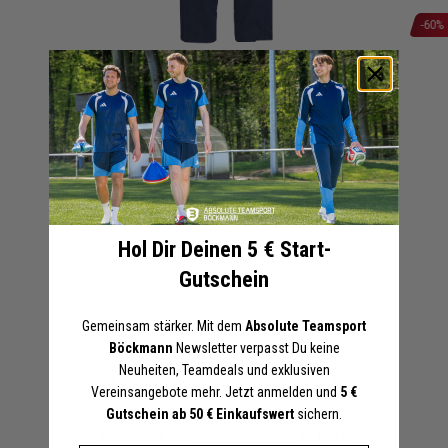
-60%
Zum
+ 34 Interessenten
Anfang
adidas Tiro 23 League Präsentationshose
der
Herren Damen | Woven Pant
Bildergalerie
Blau
Schwarz
springen
20,00 €
50,00 €
UVP
Online-Preise können von den Filialpreisen abweichen
Hol Dir Deinen 5 € Start-
Artikel merken
Gutschein
In den Warenkorb legen
Gemeinsam stärker. Mit dem
Absolute Teamsport
Böckmann
Newsletter verpasst Du keine
Druckoptionen anzeigen
Neuheiten, Teamdeals und exklusiven
Vereinsangebote mehr. Jetzt anmelden und
5 €
Gutschein ab 50 € Einkaufswert
sichern.
BESCHREIBUNG
VORTEILE
DETAILS