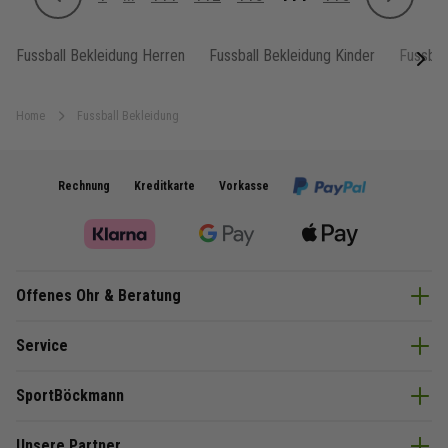
Zurück
Weiter
Seite
Seite
Seite
Seite
Sie lesen gerade Seite
Seite
Fussball Bekleidung Herren
Fussball Bekleidung Kinder
Fussbal
next
Home
Fussball Bekleidung
Rechnung
Kreditkarte
Vorkasse
Offenes Ohr & Beratung
Service
SportBöckmann
Unsere Partner