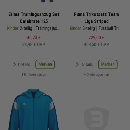
Erima Trainingsanzug Set
Puma Trikotsatz Team
Celebrate 125
Liga Striped
Kinder
2-teilig | Trainingsjacke mit Kapuze Trainingshose
Kinder
3-teilig | Fussball Trikot Fussballshort Core Sockenstutzen | 704927-04 | Fussball Trikot Set
46,73 €
229,00 €
84,98 €
UVP
458,50 €
UVP
Merken
Merken
Details
Details
+ 0 Interessenten
+ 0 Interessenten