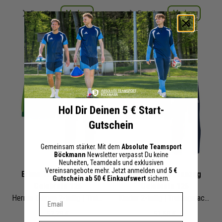
Merken
Merken
Details
Details
+ 0 Interessenten
+ 0 Interessenten
Hol Dir Deinen 5 € Start-
Gutschein
Gemeinsam stärker. Mit dem
Absolute Teamsport
Böckmann
Newsletter verpasst Du keine
Neuheiten, Teamdeals und exklusiven
Vereinsangebote mehr. Jetzt anmelden und
5 €
Erima Trainingsanzug
Erima Trainingsanzug
Gutschein ab 50 € Einkaufswert
sichern.
Celebrate 125
Celebrate 125
Dein E-mail Adresse
Herren Damen 2-teilig | Trainingsjacke mit Kapuze Trainingshose
Kinder
2-teilig | Trainingsjacke mit Kapuze Trainingshose
57,73 €
51,68 €