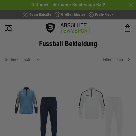
Out now - der neue Bundesliga Ball!
Team Rabatte
Größen Muster
Profi-Flock
Navigation öffnen
Fussball Bekleidung
Sortieren nach:
Filtern nach
show filteroptions