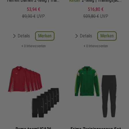
Herren Damen 2-teilig | Trainingsjacke 3/4 Trainingshose
Kinder
2-teilig | Trainingsjacke mit Kapuze Trainingshose
53,94 €
516,80 €
89,90 €
UVP
939,80 €
UVP
Merken
Merken
Details
Details
+ 0 Interessenten
+ 0 Interessenten