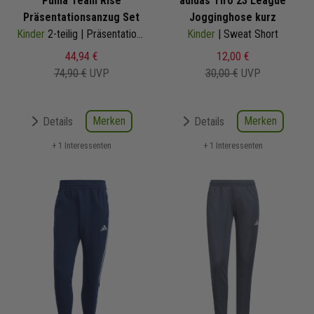
Puma Team Rise
adidas Tiro 23 League
Präsentationsanzug Set
Jogginghose kurz
Kinder
2-teilig | Präsentationsjacke Präsentationshose
Kinder
| Sweat Short
44,94 €
12,00 €
74,90 €
UVP
30,00 €
UVP
Merken
Merken
Details
Details
+ 1 Interessenten
+ 1 Interessenten