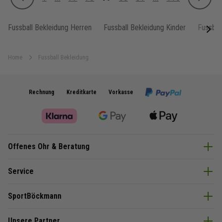
Zurück
Weiter
Seite
Seite
Seite
Sie lesen gerade Seite
Seite
Seite
Seite
Fussball Bekleidung Herren
Fussball Bekleidung Kinder
Fussbal
next
Home
Fussball Bekleidung
Rechnung
Kreditkarte
Vorkasse
Offenes Ohr & Beratung
Service
SportBöckmann
Unsere Partner