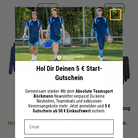
Merken
Merken
Details
Details
+ 1 Interessenten
+ 1 Interessenten
Hol Dir Deinen 5 € Start-
Gutschein
Gemeinsam stärker. Mit dem
Absolute Teamsport
Böckmann
Newsletter verpasst Du keine
Neuheiten, Teamdeals und exklusiven
Vereinsangebote mehr. Jetzt anmelden und
5 €
adidas Entrada 26
Nike Park 26 Sweatsanzug
Gutschein ab 50 € Einkaufswert
sichern.
Sweatsanzug Satz
Satz
Dein E-mail Adresse
Kinder
2-teilig | Hoodie Sweathose | Jogginganzug Satz
Herren Damen 2-teilig | Fleece Hoodie Blank Fleece Sweathose | Jogginganzug Satz
480,00 €
659,80 €