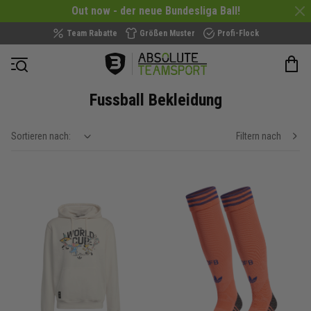
Out now - der neue Bundesliga Ball!
Team Rabatte
Größen Muster
Profi-Flock
Navigation öffnen
Fussball Bekleidung
Sortieren nach:
Filtern nach
show filteroptions