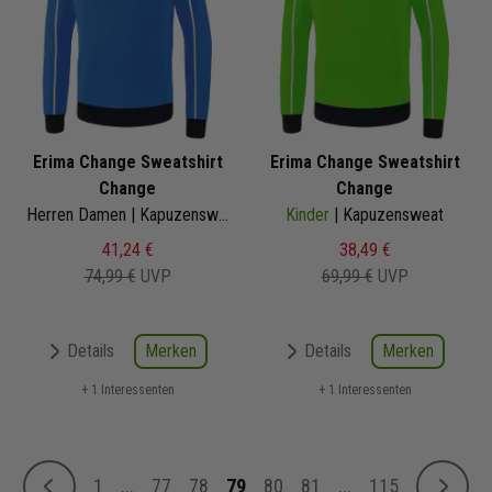
Erima Change Sweatshirt
Erima Change Sweatshirt
Change
Change
Herren Damen | Kapuzensweat
Kinder
| Kapuzensweat
41,24 €
38,49 €
74,99 €
UVP
69,99 €
UVP
Merken
Merken
Details
Details
+ 1 Interessenten
+ 1 Interessenten
Seite
1
...
77
78
79
80
81
...
115