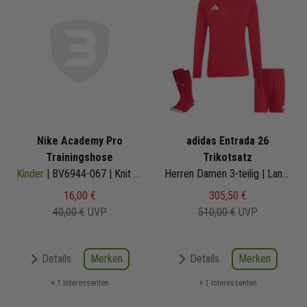
Nike Academy Pro
adidas Entrada 26
Trainingshose
Trikotsatz
Kinder
| BV6944-067 | Knit Pant
Herren Damen 3-teilig | Langarm Shorts Sockenstutzen | Fussball Trikot Set
16,00 €
305,50 €
40,00 €
UVP
510,00 €
UVP
Merken
Merken
Details
Details
+ 1 Interessenten
+ 1 Interessenten