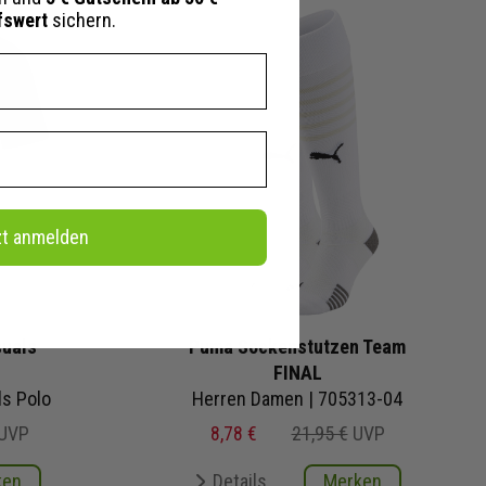
fswert
sichern.
zt anmelden
suals
Puma Sockenstutzen Team
FINAL
ls Polo
Herren Damen | 705313-04
UVP
8,78 €
21,95 €
UVP
ken
Details
Merken