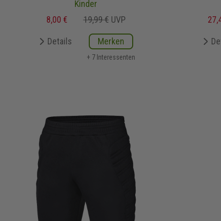
Kinder
8,00 €
19,99 €
UVP
27,
Details
Merken
De
+ 7 Interessenten