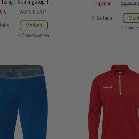
g | Trainingstop Trainingshose Trainingsshirt Short Fussballsocken | Fußball Komplettset
14,80 €
36,99 €
6 €
104,95 €
UVP
Details
Mer
tails
Merken
+ 7 Inter
+ 7 Interessenten