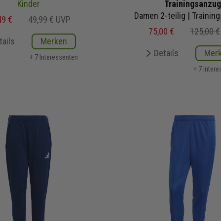
Kinder
Trainingsanzug
49 €
49,99 €
UVP
75,00 €
125,00 €
tails
Merken
Details
Mer
+ 7 Interessenten
+ 7 Inter