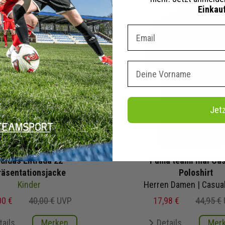
Einkau
Dein E-mail Adresse
Vorname
Jet
didas Entrada 22
Puma teamFinal Ca
räsentationsjacke
Poloshirt
Kinder
Herren Damen | Casua
00 €
40,00 €
UVP
17,98 €
44,95 €
tails
Merken
Details
Mer