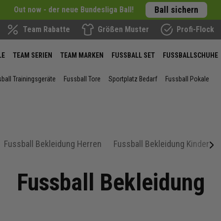
Ball sichern
Out now - der neue Bundesliga Ball!
Team Rabatte
Größen Muster
Profi-Flock
LE
TEAM SERIEN
TEAM MARKEN
FUSSBALL SET
FUSSBALLSCHUHE
ball Trainingsgeräte
Fussball Tore
Sportplatz Bedarf
Fussball Pokale
Fussball Bekleidung Herren
Fussball Bekleidung Kinder
next
Fussball Bekleidung