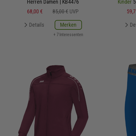
Herren Damen | KB4476
Kinder
5-teili
68,00 €
85,00 €
UVP
59,7
Details
Merken
De
+ 7 Interessenten