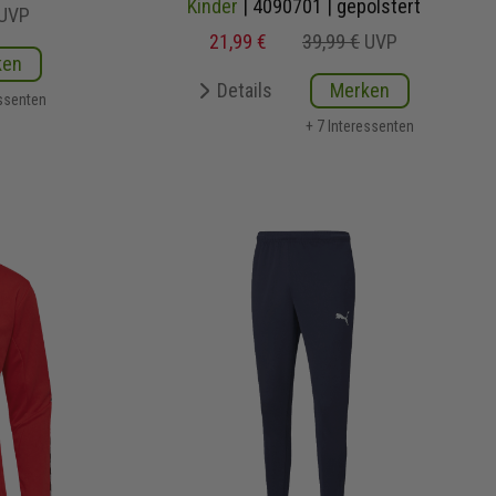
Kinder
| 4090701 | gepolstert
UVP
21,99 €
39,99 €
UVP
ken
Details
Merken
essenten
+ 7 Interessenten