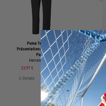
Puma Team Rise
Divers
Präsentationshose Sideline
Pants
Kinder
| 
Herren Damen
9,9
23,97 €
39,95 €
UVP
De
Details
Merken
+ 7 Interessenten