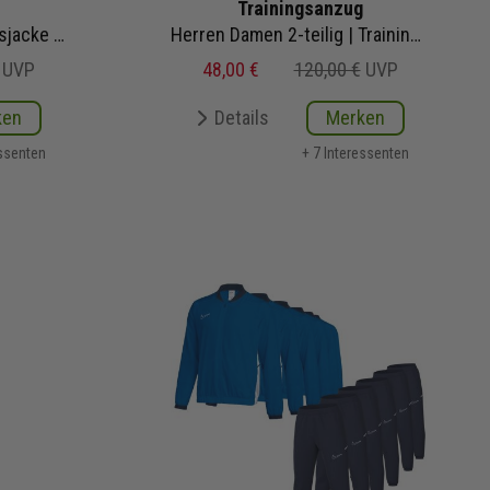
Trainingsanzug
Damen 2-teilig | Trainingsjacke Damen Trainingshose
Herren Damen 2-teilig | Trainingsjacke Trainingshose | IC4607
UVP
48,00 €
120,00 €
UVP
ken
Details
Merken
essenten
+ 7 Interessenten