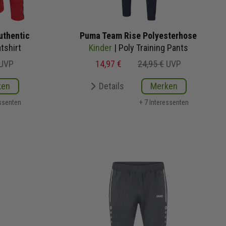
uthentic
Puma Team Rise Polyesterhose
tshirt
Kinder
| Poly Training Pants
UVP
14,97 €
24,95 €
UVP
ken
Details
Merken
essenten
+ 7 Interessenten