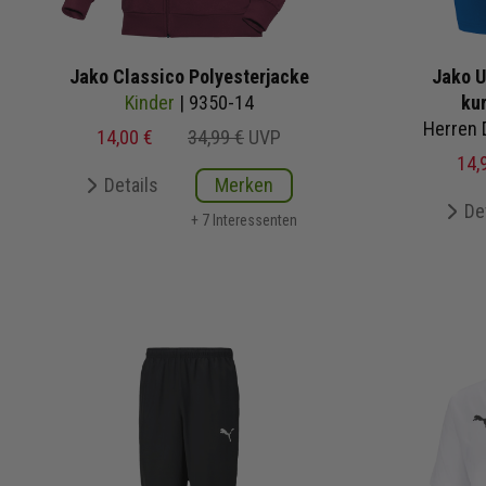
Jako Classico Polyesterjacke
Jako U
Kinder
| 9350-14
ku
Herren 
14,00 €
34,99 €
UVP
14,
Details
Merken
De
+ 7 Interessenten