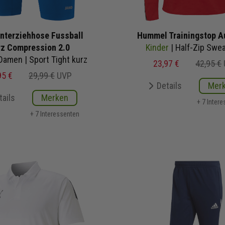
nterziehhose Fussball
Hummel Trainingstop A
rz Compression 2.0
Kinder
| Half-Zip Swea
Damen | Sport Tight kurz
23,97 €
42,95 €
95 €
29,99 €
UVP
Details
Mer
tails
Merken
+ 7 Inter
+ 7 Interessenten