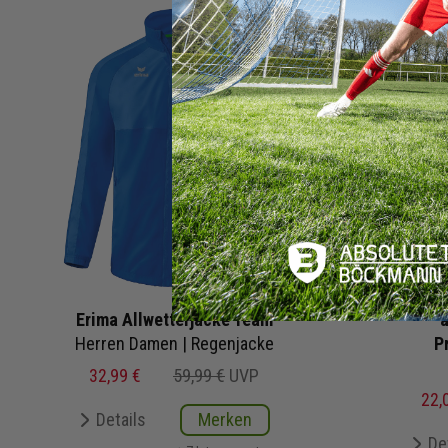
Erima Allwetterjacke Team
a
Herren Damen | Regenjacke
P
32,99 €
59,99 €
UVP
22,
Details
Merken
De