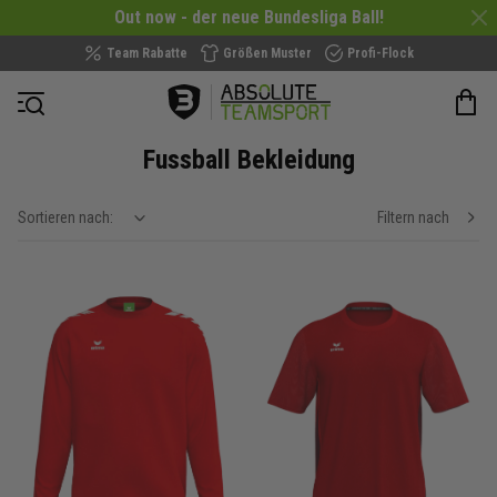
Out now - der neue Bundesliga Ball!
Team Rabatte
Größen Muster
Profi-Flock
Navigation öffnen
Fussball Bekleidung
Sortieren nach:
Filtern nach
show filteroptions