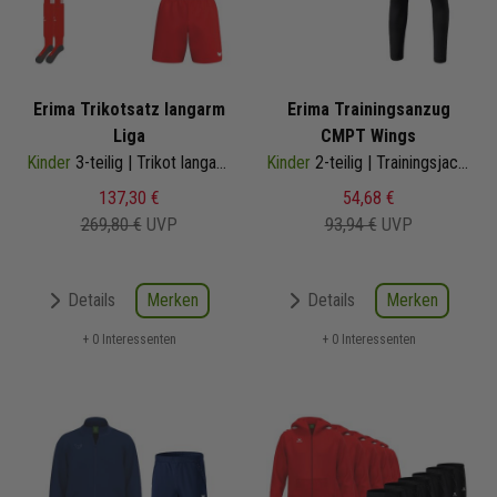
Erima Trikotsatz langarm
Erima Trainingsanzug
Liga
CMPT Wings
Kinder
3-teilig | Trikot langarm Shorts Stutzenstrumpf | Fussball Trikot Set
Kinder
2-teilig | Trainingsjacke mit Kapuze Trainingshose
137,30 €
54,68 €
269,80 €
UVP
93,94 €
UVP
Merken
Merken
Details
Details
+ 0 Interessenten
+ 0 Interessenten