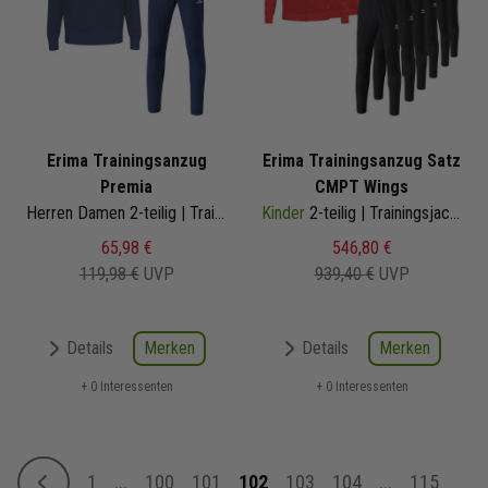
Erima Trainingsanzug
Erima Trainingsanzug Satz
Premia
CMPT Wings
Herren Damen 2-teilig | Trainingsjacke Trainingshose
Kinder
2-teilig | Trainingsjacke mit Kapuze Trainingshose
65,98 €
546,80 €
119,98 €
UVP
939,40 €
UVP
Merken
Merken
Details
Details
+ 0 Interessenten
+ 0 Interessenten
Seite
1
...
100
101
102
103
104
...
115