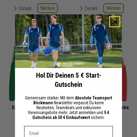
Merken
Merken
Details
Details
+ 0 Interessenten
+ 0 Interessenten
Hol Dir Deinen 5 € Start-
Gutschein
Gemeinsam stärker. Mit dem
Absolute Teamsport
Böckmann
Newsletter verpasst Du keine
Erima Intro Sweatshirt
Erima Intro Trainingsjacke
Neuheiten, Teamdeals und exklusiven
Vereinsangebote mehr. Jetzt anmelden und
5 €
Kinder
Kinder
Gutschein ab 50 € Einkaufswert
sichern.
Dein E-mail Adresse
13,74 €
16,49 €