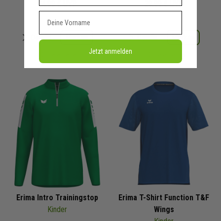
24,99 €
UVP
29,99 €
UVP
Vorname
Merken
Merken
Details
Details
Jetzt anmelden
+ 0 Interessenten
+ 0 Interessenten
Erima Intro Trainingstop
Erima T-Shirt Function T&F
Kinder
Wings