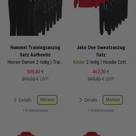
Hummel Trainingsanzug
Jako One Sweatsanzug
Satz Authentic
Satz
Herren Damen 2-teilig | Trainingshose Polyesterhose | 219985-2001
Kinder
2-teilig | Hoodie Cotton Sweathose mit Bündchen | Jogginganzug Satz
509,40 €
467,30 €
899,00 €
UVP
849,80 €
UVP
Merken
Merken
Details
Details
+ 0 Interessenten
+ 0 Interessenten