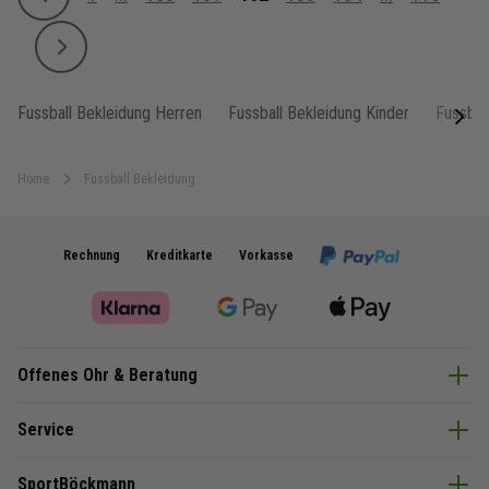
Zurück
Seite
Seite
Seite
Sie lesen gerade Seite
Seite
Seite
Seite
Weiter
Fussball Bekleidung Herren
Fussball Bekleidung Kinder
Fussbal
next
Home
Fussball Bekleidung
Rechnung
Kreditkarte
Vorkasse
Offenes Ohr & Beratung
Service
SportBöckmann