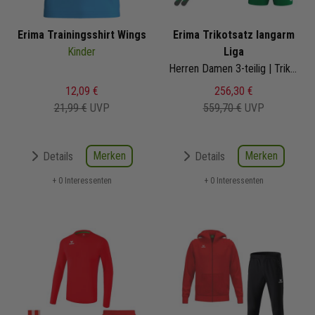
Erima Trainingsshirt Wings
Erima Trikotsatz langarm
Kinder
Liga
Herren Damen 3-teilig | Trikot langarm Shorts Stutzenstrumpf | Fussball Trikot Set
12,09 €
256,30 €
21,99 €
UVP
559,70 €
UVP
Merken
Merken
Details
Details
+ 0 Interessenten
+ 0 Interessenten