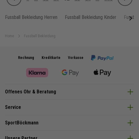
Zurück
Weiter
Seite
Seite
Seite
Sie lesen gerade Seite
Seite
Seite
Seite
Fussball Bekleidung Herren
Fussball Bekleidung Kinder
Fussbal
next
Home
Fussball Bekleidung
Rechnung
Kreditkarte
Vorkasse
Offenes Ohr & Beratung
Service
SportBöckmann
Unsere Partner