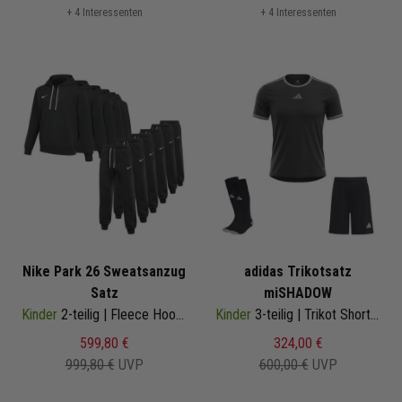
+ 4 Interessenten
+ 4 Interessenten
Nike Park 26 Sweatsanzug
adidas Trikotsatz
Satz
miSHADOW
Kinder
2-teilig | Fleece Hoodie Fleece Sweathose | Jogginganzug Satz
Kinder
3-teilig | Trikot Shorts Sockenstutzen | 88010 | Fussball Trikot Set
599,80 €
324,00 €
999,80 €
UVP
600,00 €
UVP