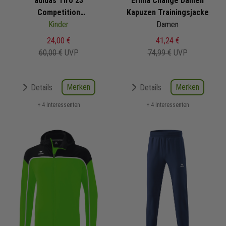
adidas Tiro 23
Erima Change Damen
Competition
Kapuzen Trainingsjacke
Präsentationsjacke
Kinder
Damen
24,00 €
41,24 €
60,00 €
UVP
74,99 €
UVP
Merken
Merken
Details
Details
+ 4 Interessenten
+ 4 Interessenten