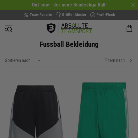
Out now - der neue Bundesliga Ball!
Team Rabatte
Größen Muster
Profi-Flock
Navigation öffnen
Fussball Bekleidung
Sortieren nach:
Filtern nach
show filteroptions