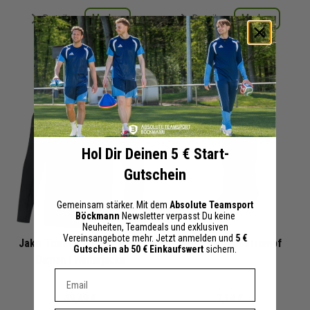
Merken
Merken
Details
Details
+ 4 Interessenten
+ 4 Interessenten
Hol Dir Deinen 5 € Start-
Gutschein
Gemeinsam stärker. Mit dem
Absolute Teamsport
Böckmann
Newsletter verpasst Du keine
Neuheiten, Teamdeals und exklusiven
Vereinsangebote mehr. Jetzt anmelden und
5 €
Jako Team Softshelljacke
Erima Stutzenstrumpf
Gutschein ab 50 € Einkaufswert
sichern.
Damen | Winterjacke
Dein E-mail Adresse
49,49 €
7,14 €