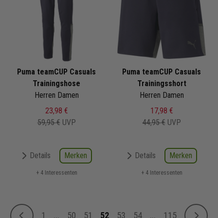
Puma teamCUP Casuals
Puma teamCUP Casuals
Trainingshose
Trainingsshort
Herren Damen
Herren Damen
23,98 €
17,98 €
59,95 €
UVP
44,95 €
UVP
Merken
Merken
Details
Details
+ 4 Interessenten
+ 4 Interessenten
Seite
1
...
50
51
52
53
54
...
115