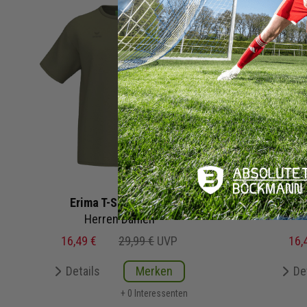
Erima T-Shirt CMPT
Erim
Herren Damen
16,49 €
29,99 €
UVP
16,
Details
Merken
De
+ 0 Interessenten