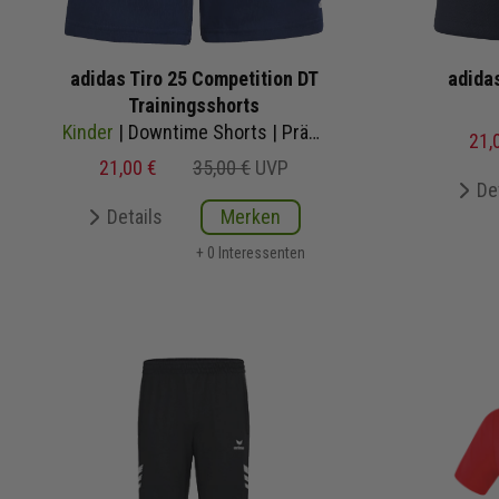
adidas Tiro 25 Competition DT
adidas
Trainingsshorts
Kinder
| Downtime Shorts | Präsentationsshorts
21,
21,00 €
35,00 €
UVP
De
Details
Merken
+ 0 Interessenten