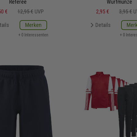
Referee
Wurfmünze
50 €
12,95 €
UVP
2,95 €
3,95 €
U
tails
Merken
Details
Mer
+ 0 Interessenten
+ 0 Inter