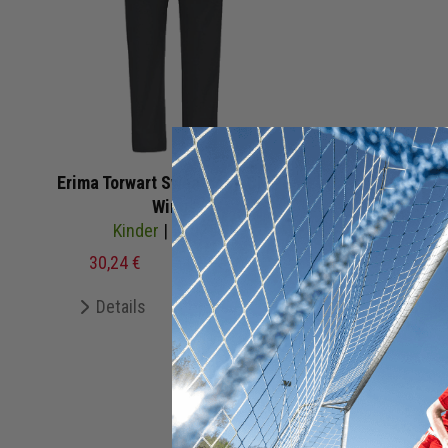
Erima Torwart Sweathose CMPT
Eri
Wings
Kinder
| 2102501
30,24 €
54,99 €
UVP
10,
Details
Merken
De
+ 0 Interessenten