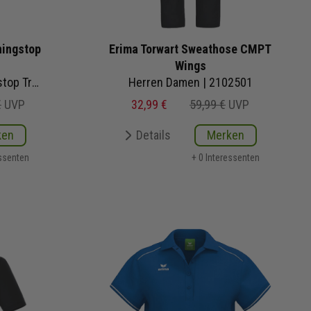
ningstop
Erima Torwart Sweathose CMPT
Wings
iningshose
Herren Damen | 2102501
€
UVP
32,99 €
59,99 €
UVP
ken
Details
Merken
essenten
+ 0 Interessenten