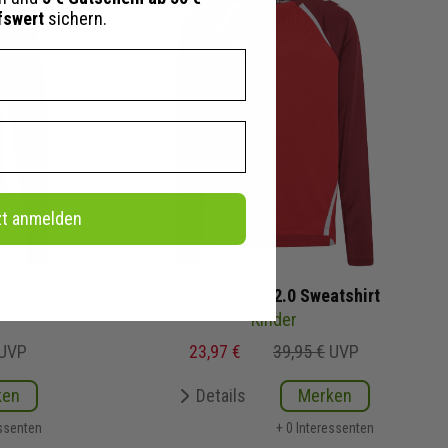
fswert
sichern.
zt anmelden
tshirt
Hummel Lead 2.0 Sweatshirt
Kinder
UVP
23,97 €
39,95 €
UVP
ken
Details
Merken
essenten
+ 0 Interessenten