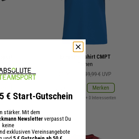
msport
Erima Poloshirt CMPT
Damen
UVP
21,99 €
39,99 €
UVP
ken
Details
Merken
 5 € Start-Gutschein
essenten
+ 0 Interessenten
 stärker. Mit dem
ckmann Newsletter
verpasst Du
keine
nd exklusiven Vereinsangebote
en und
5 € Gutschein ab 50 €