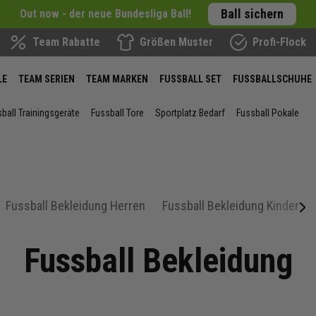
Ball sichern
Out now - der neue Bundesliga Ball!
Team Rabatte
Größen Muster
Profi-Flock
LE
TEAM SERIEN
TEAM MARKEN
FUSSBALL SET
FUSSBALLSCHUHE
ball Trainingsgeräte
Fussball Tore
Sportplatz Bedarf
Fussball Pokale
Fussball Bekleidung Herren
Fussball Bekleidung Kinder
next
Fussball Bekleidung