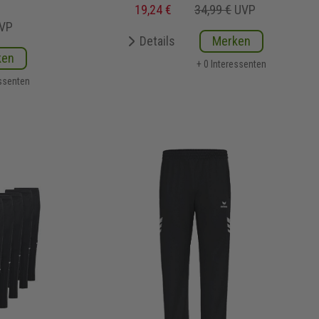
19,24 €
34,99 €
UVP
VP
Details
Merken
ken
+ 0 Interessenten
essenten