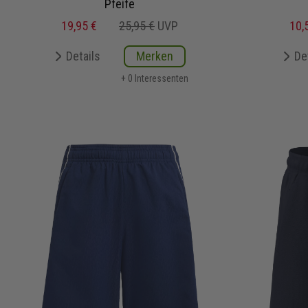
Pfeife
19,95 €
25,95 €
UVP
10,
Details
Merken
De
+ 0 Interessenten