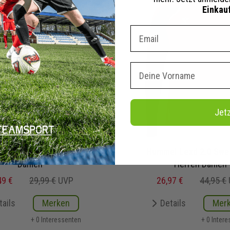
Einkau
Dein E-mail Adresse
Vorname
Jet
a Damen T-Shirt CMPT
Hummel Lead 2.0 Swea
Damen
Herren Damen
49 €
29,99 €
UVP
26,97 €
44,95 €
tails
Merken
Details
Mer
+ 0 Interessenten
+ 0 Inter