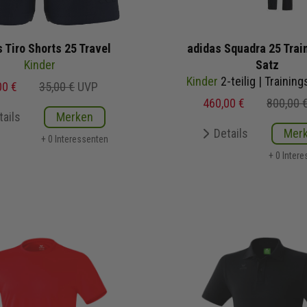
 Tiro Shorts 25 Travel
adidas Squadra 25 Trai
Kinder
Satz
Kinder
2-teilig | Trainingstop Tra
00 €
35,00 €
UVP
460,00 €
800,00 
tails
Merken
Details
Mer
+ 0 Interessenten
+ 0 Inter