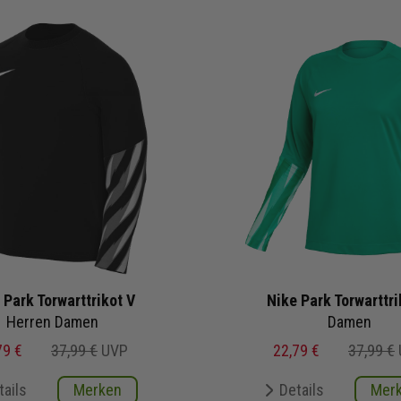
 Park Torwarttrikot V
Nike Park Torwarttri
Herren Damen
Damen
79 €
37,99 €
UVP
22,79 €
37,99 €
tails
Merken
Details
Mer