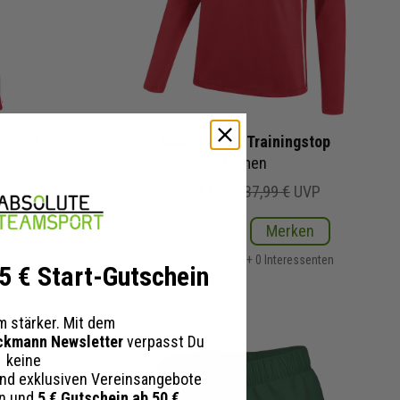
sshirt
Nike Park 26 Trainingstop
Damen
UVP
22,79 €
37,99 €
UVP
ken
Details
Merken
essenten
+ 0 Interessenten
 5 € Start-Gutschein
 stärker. Mit dem
ckmann Newsletter
verpasst Du
keine
nd exklusiven Vereinsangebote
en und
5 € Gutschein ab 50 €