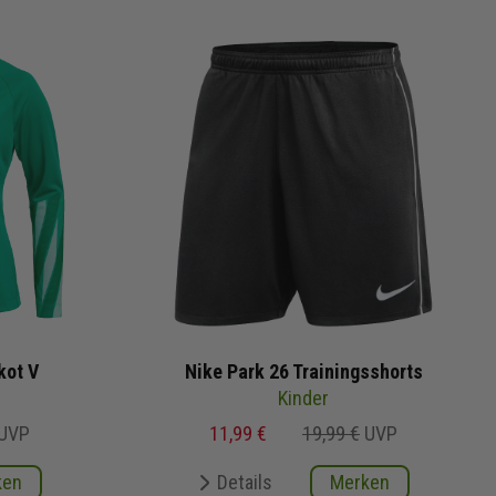
kot V
Nike Park 26 Trainingsshorts
Kinder
UVP
11,99 €
19,99 €
UVP
ken
Details
Merken