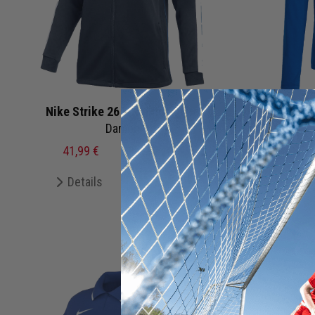
Nike Strike 26 Trainingsjacke
adida
Damen
41,99 €
69,99 €
UVP
12,
Details
Merken
De
+ 0 Interessenten