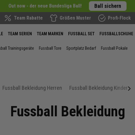
Ball sichern
Out now - der neue Bundesliga Ball!
Team Rabatte
Größen Muster
Profi-Flock
LE
TEAM SERIEN
TEAM MARKEN
FUSSBALL SET
FUSSBALLSCHUHE
ball Trainingsgeräte
Fussball Tore
Sportplatz Bedarf
Fussball Pokale
Fussball Bekleidung Herren
Fussball Bekleidung Kinder
next
Fussball Bekleidung