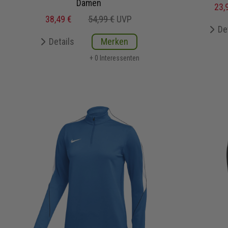
Damen
23,
38,49 €
54,99 €
UVP
De
Details
Merken
+ 0 Interessenten