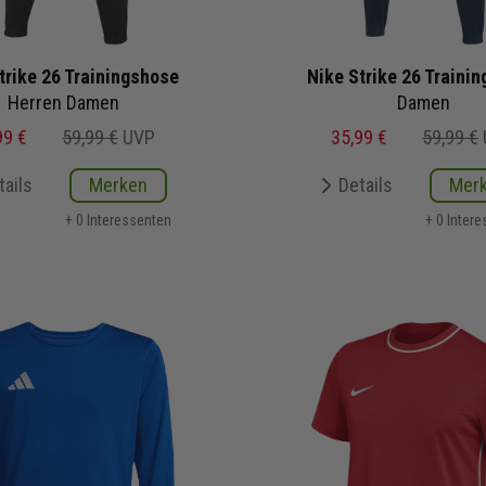
trike 26 Trainingshose
Nike Strike 26 Traini
Herren Damen
Damen
99 €
59,99 €
UVP
35,99 €
59,99 €
tails
Merken
Details
Mer
+ 0 Interessenten
+ 0 Inter