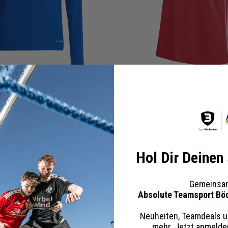
s Entrada 26 Langarm
Nike Park 26 Training
Kinder
Damen
00 €
20,00 €
UVP
11,99 €
19,99 €
tails
Merken
Details
Mer
+ 0 Interessenten
+ 0 Inter
Hol Dir Deinen
Gemeinsam
Absolute Teamsport Bö
Neuheiten, Teamdeals u
mehr. Jetzt anmeld