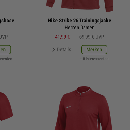
ngshose
Nike Strike 26 Trainingsjacke
Herren Damen
UVP
41,99 €
69,99 €
UVP
ken
Details
Merken
essenten
+ 0 Interessenten