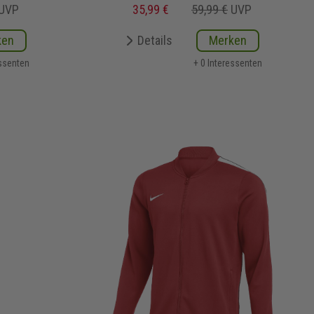
UVP
35,99 €
59,99 €
UVP
ken
Details
Merken
essenten
+ 0 Interessenten