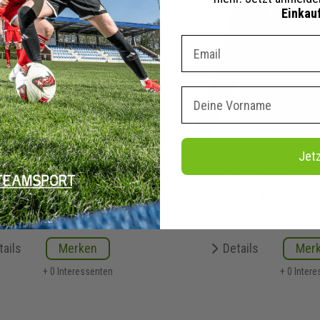
Einkau
Dein E-mail Adresse
Vorname
Jet
Park 26 Trainingshose
Nike Park 26 Fleece 
Damen
Damen
99 €
34,99 €
UVP
35,99 €
59,99 €
tails
Merken
Details
Mer
+ 0 Interessenten
+ 0 Inter