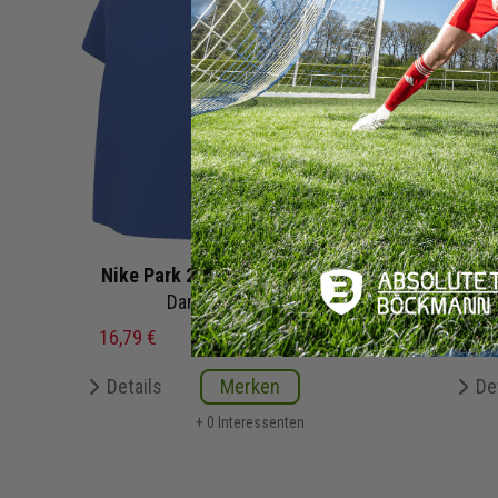
Nike Park 26 Poloshirt
Nike 
Damen
16,79 €
27,99 €
UVP
20,
Details
Merken
De
+ 0 Interessenten