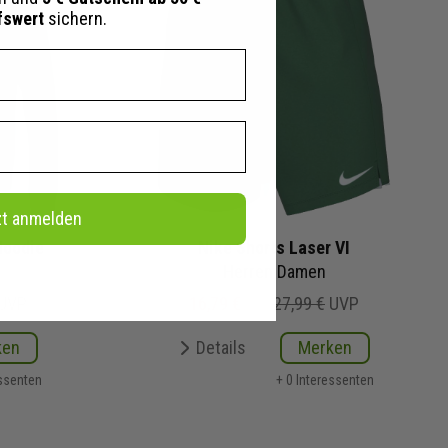
fswert
sichern.
zt anmelden
Hoodie
Nike Shorts Laser VI
Herren Damen
UVP
16,79 €
27,99 €
UVP
ken
Details
Merken
essenten
+ 0 Interessenten