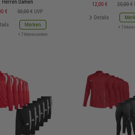
Herren Damen
12,00 €
20,00 €
00 €
50,00 €
UVP
Details
Mer
tails
Merken
+ 7 Inter
+ 7 Interessenten