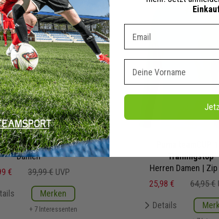
Einkau
Dein E-mail Adresse
Vorname
Jet
ko Power Poloshirt
Puma teamCUP 1
Damen
Trainingstop
Herren Damen | Zip
99 €
39,99 €
UVP
25,98 €
64,95 €
tails
Merken
Details
Mer
+ 7 Interessenten