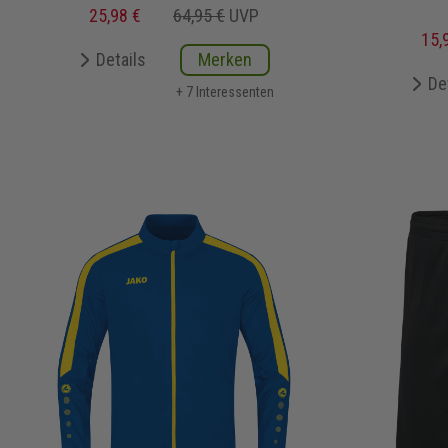
25,98 €
64,95 €
UVP
15,
Details
Merken
De
+ 7 Interessenten