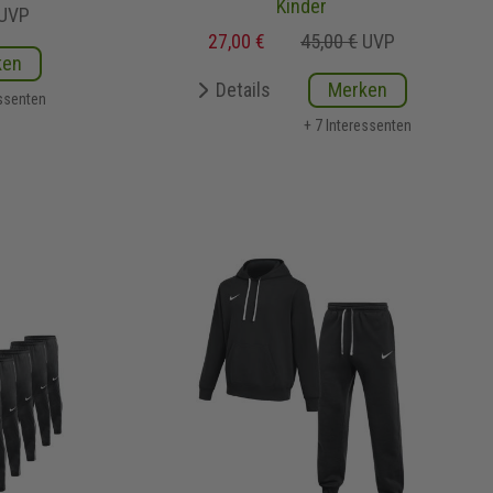
Kinder
UVP
27,00 €
45,00 €
UVP
ken
Details
Merken
essenten
+ 7 Interessenten