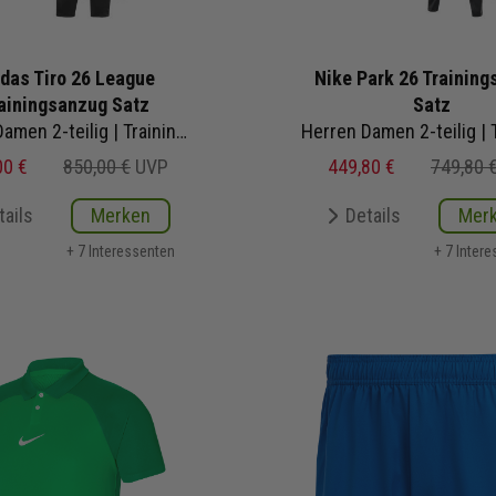
das Tiro 26 League
Nike Park 26 Trainin
ainingsanzug Satz
Satz
Herren Damen 2-teilig | Trainingsjacke 3/4 Trainingshose
00 €
850,00 €
UVP
449,80 €
749,80 
tails
Merken
Details
Mer
+ 7 Interessenten
+ 7 Inter