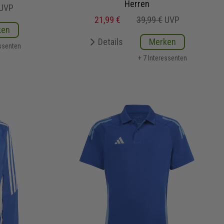
Herren
UVP
21,99 €
39,99 €
UVP
ken
Details
Merken
essenten
+ 7 Interessenten