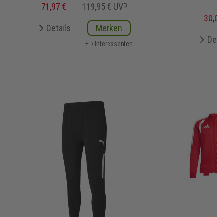
71,97 €
119,95 €
UVP
30,
Details
Merken
De
+ 7 Interessenten