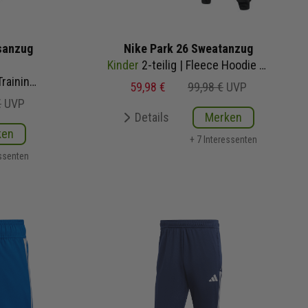
gsanzug
Nike Park 26 Sweatanzug
Kinder
2-teilig | Fleece Hoodie Fleece Sweathose | Jogginganzug
Herren Damen 2-teilig | Trainingsjacke Trainingshose
59,98 €
99,98 €
UVP
€
UVP
Details
Merken
ken
+ 7 Interessenten
essenten