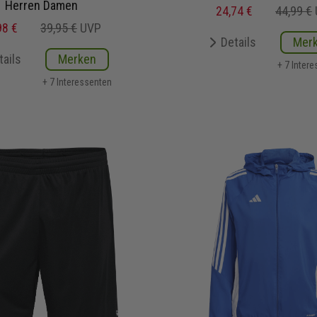
Herren Damen
24,74 €
44,99 €
98 €
39,95 €
UVP
Details
Mer
tails
Merken
+ 7 Inter
+ 7 Interessenten