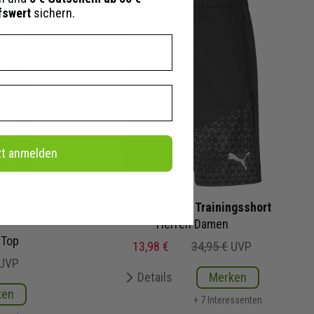
fswert
sichern.
zt anmelden
/4
Puma teamCUP Trainingsshort
Herren Damen
 Top
13,98 €
34,95 €
UVP
UVP
Details
Merken
ken
+ 7 Interessenten