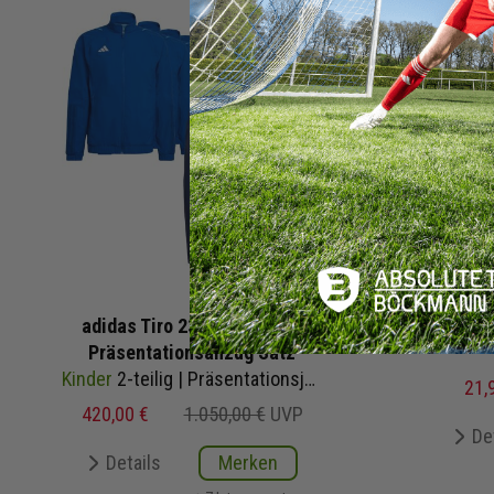
adidas Tiro 23 Competition
Ja
Präsentationsanzug Satz
Kinder
2-teilig | Präsentationsjacke Präsentationshose
21,
420,00 €
1.050,00 €
UVP
De
Details
Merken