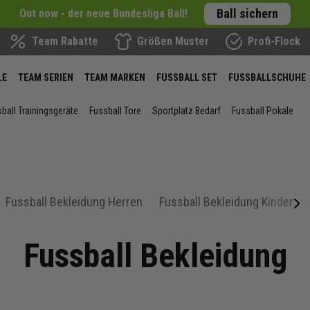
Ball sichern
Out now - der neue Bundesliga Ball!
Team Rabatte
Größen Muster
Profi-Flock
LE
TEAM SERIEN
TEAM MARKEN
FUSSBALL SET
FUSSBALLSCHUHE
ball Trainingsgeräte
Fussball Tore
Sportplatz Bedarf
Fussball Pokale
Fussball Bekleidung Herren
Fussball Bekleidung Kinder
next
Fussball Bekleidung