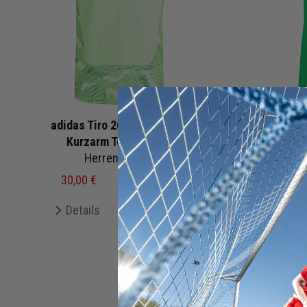
adidas Tiro 26 Competition
Nike 
Kurzarm Torwattrikot
Herr
Herren Damen
18,
30,00 €
50,00 €
UVP
De
Details
Merken
+ 7 Interessenten