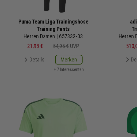
Puma Team Liga Trainingshose
adi
Training Pants
Tr
Herren Damen | 657332-03
21,98 €
54,95 €
UVP
510,
Details
Merken
De
+ 7 Interessenten