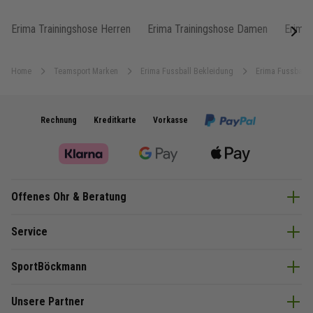
Erima Trainingshose Herren
Erima Trainingshose Damen
Erima 
next
Home
Teamsport Marken
Erima Fussball Bekleidung
Erima Fussball 
Rechnung
Kreditkarte
Vorkasse
Offenes Ohr & Beratung
Service
SportBöckmann
Unsere Partner