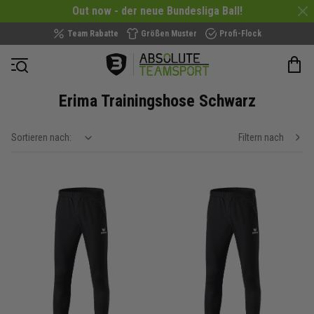
Out now - der neue Bundesliga Ball!
Team Rabatte
Größen Muster
Profi-Flock
Navigation öffnen
Erima Trainingshose Schwarz
Sortieren nach:
Filtern nach
show filteroptions