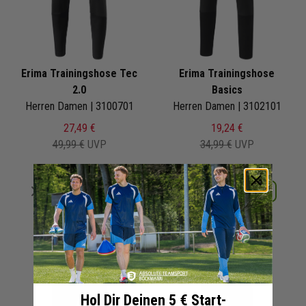
Erima Trainingshose Tec
Erima Trainingshose
2.0
Basics
Herren Damen | 3100701
Herren Damen | 3102101
27,49 €
19,24 €
49,99 €
UVP
34,99 €
UVP
Merken
Merken
Details
Details
+ 3 Interessenten
+ 3 Interessenten
Hol Dir Deinen 5 € Start-