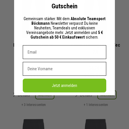
Gutschein
Gemeinsam stärker. Mit dem
Absolute Teamsport
Böckmann
Newsletter verpasst Du keine
Neuheiten, Teamdeals und exklusiven
Vereinsangebote mehr. Jetzt anmelden und
5 €
Gutschein ab 50 € Einkaufswert
sichern.
Erima Trainingshose
Erima Trainingshose Tec
Dein E-mail Adresse
Basics
2.0
Kinder
| 3102101
Kinder
| 3100701
Vorname
16,49 €
24,74 €
29,99 €
UVP
44,99 €
UVP
Jetzt anmelden
Merken
Merken
Details
Details
+ 3 Interessenten
+ 1 Interessenten