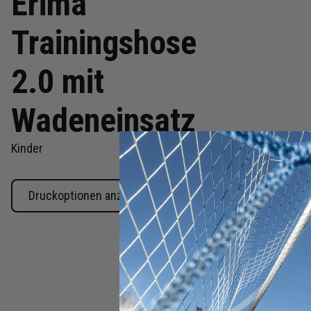
Erima
Trainingshose
2.0 mit
Wadeneinsatz
Kinder
Druckoptionen anzeigen
Zum
Anfang
der