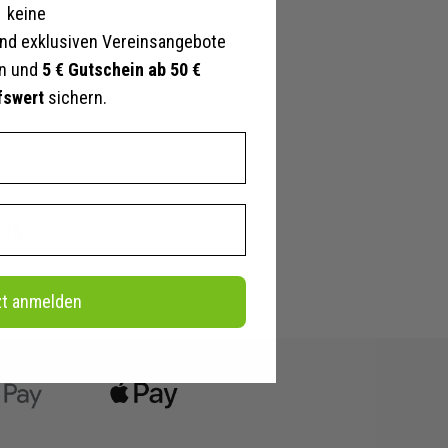
keine
nd exklusiven Vereinsangebote
en und
5 € Gutschein ab 50 €
fswert
sichern.
100%
zt anmelden