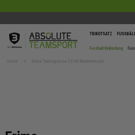
TRIKOTSATZ
FUSSBÄL
Fussball Bekleidung
Fuss
Home
Erima Trainingshose 2.0 mit Wadeneinsatz
Zum
Ende
der
Bildergaler
springen