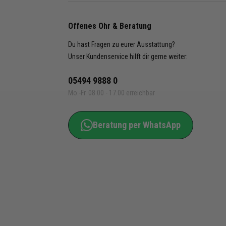
Produkt Laufze
Dezember 202
Offenes Ohr & Beratung
Erima Artikel
Du hast Fragen zu eurer Ausstattung?
3100705, 3100
Unser Kundenservice hilft dir gerne weiter:
Shop Bestelln
05494 9888 0
13697K
Mo.-Fr. 08.00 - 17.00 erreichbar
Beratung per WhatsApp