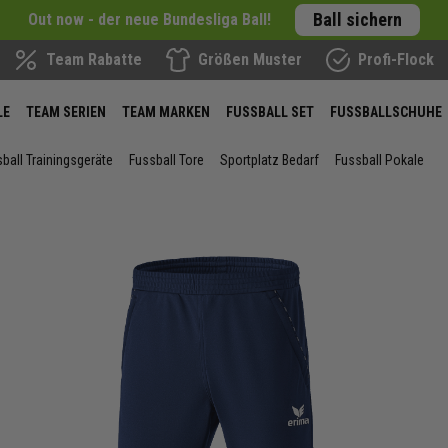
Ball sichern
Out now - der neue Bundesliga Ball!
Team Rabatte
Größen Muster
Profi-Flock
LE
TEAM SERIEN
TEAM MARKEN
FUSSBALL SET
FUSSBALLSCHUHE
ball Trainingsgeräte
Fussball Tore
Sportplatz Bedarf
Fussball Pokale
ie