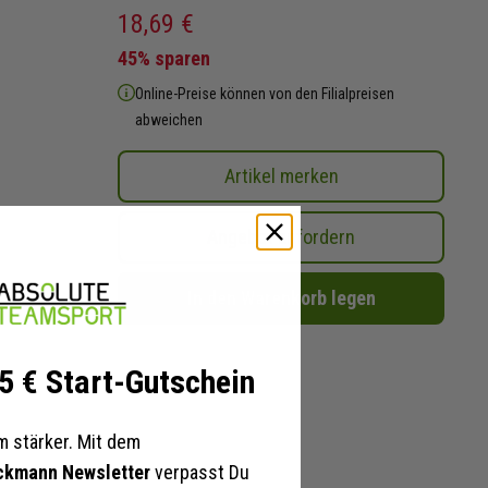
18,69 €
45% sparen
Online-Preise können von den Filialpreisen
abweichen
Artikel merken
Angebot anfordern
In den Warenkorb legen
 5 € Start-Gutschein
 stärker. Mit dem
ckmann Newsletter
verpasst Du