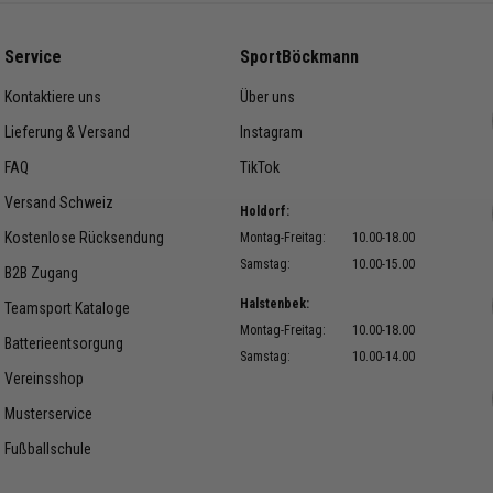
Beinabschluss mit
it:
bis
Wadeneinsatz
7
Service
SportBöckmann
nummer:
Kontaktiere uns
Über uns
704
Lieferung & Versand
Instagram
ummer:
FAQ
TikTok
Versand Schweiz
Holdorf:
Kostenlose Rücksendung
Montag-Freitag:
10.00-18.00
Samstag:
10.00-15.00
B2B Zugang
Halstenbek:
Teamsport Kataloge
Montag-Freitag:
10.00-18.00
Batterieentsorgung
Samstag:
10.00-14.00
Vereinsshop
Musterservice
Fußballschule