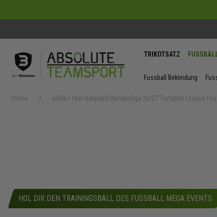
TRIKOTSATZ
FUSSBÄL
Fussball Bekleidung
Fuss
Home
adidas 10er Ballpaket Bundesliga 26/27 Torfabrik League Fus
Zum
Ende
der
Bildergaler
springen
HOL DIR DEN TRAININGSBALL DES FUSSBALL MEGA EVENTS