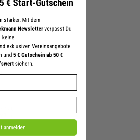
 5 € Start-Gutschein
 stärker. Mit dem
ckmann Newsletter
verpasst Du
keine
nd exklusiven Vereinsangebote
en und
5 € Gutschein ab 50 €
fswert
sichern.
ot
rößen
,
rößen
zt anmelden