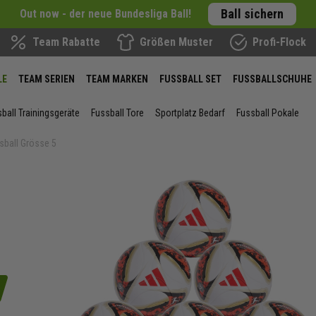
Ball sichern
Out now - der neue Bundesliga Ball!
Team Rabatte
Größen Muster
Profi-Flock
LE
TEAM SERIEN
TEAM MARKEN
FUSSBALL SET
FUSSBALLSCHUHE
ball Trainingsgeräte
Fussball Tore
Sportplatz Bedarf
Fussball Pokale
sball Grösse 5
ie