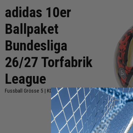
adidas 10er
Ballpaket
Bundesliga
26/27 Torfabrik
League
Fussball Grösse 5 | KG6038 | Fußbälle Set 10-teilig
Zum
Anfang
der