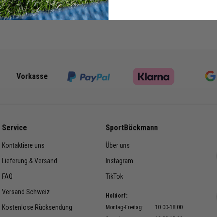
 KG6038
Vorkasse
Service
SportBöckmann
Kontaktiere uns
Über uns
Lieferung & Versand
Instagram
FAQ
TikTok
Versand Schweiz
Holdorf:
Kostenlose Rücksendung
Montag-Freitag:
10.00-18.00