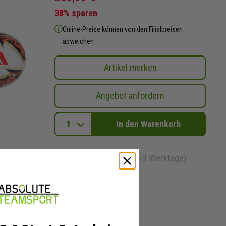
38% sparen
Online-Preise können von den Filialpreisen
abweichen
Artikel merken
Angebot anfordern
In den Warenkorb
sofort lieferbar (1-3 Werktage)