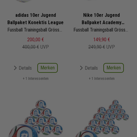
adidas 10er Jugend
Nike 10er Jugend
Ballpaket Konektis League
Ballpaket Academy
Fussball Trainingsball Grösse 4 | JH1262 | Fußbälle Set 10-teilig
Superlight Team
Fussball Trainingsball Grösse 3 290g | HV6345-100 | Fußbälle Set 10-teilig
200,00 €
149,90 €
400,00 €
UVP
249,90 €
UVP
Merken
Merken
Details
Details
+ 1 Interessenten
+ 1 Interessenten