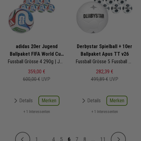
adidas 20er Jugend
Derbystar Spielball + 10er
Ballpaket FIFA World Cup
Ballpaket Apus TT v26
26 Trionda League Junior
Fussball Grösse 4 290g | JD8168 | Fußbälle Set 20-teilig
Fussball Grösse 5 Fussball Grösse 5 | 1577500120
359,00 €
282,39 €
600,00 €
UVP
499,89 €
UVP
Merken
Merken
Details
Details
+ 1 Interessenten
+ 1 Interessenten
Seite
1
...
4
5
6
7
8
...
11