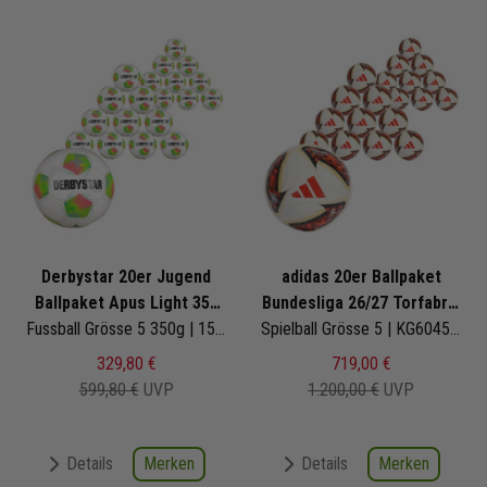
Derbystar 20er Jugend
adidas 20er Ballpaket
Ballpaket Apus Light 350
Bundesliga 26/27 Torfabrik
v26
Fussball Grösse 5 350g | 1587500148 | Fußbälle Set 20-teilig
Competition
Spielball Grösse 5 | KG6045 | Fußbälle Set 20-teilig
329,80 €
719,00 €
599,80 €
UVP
1.200,00 €
UVP
Merken
Merken
Details
Details