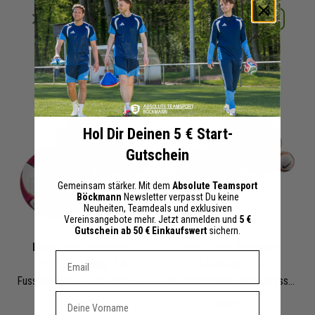
Merken
Merken
Details
Details
+ 2 Interessenten
+ 1 Interessenten
Hol Dir Deinen 5 € Start-
Gutschein
Gemeinsam stärker. Mit dem
Absolute Teamsport
Böckmann
Newsletter verpasst Du keine
Neuheiten, Teamdeals und exklusiven
Vereinsangebote mehr. Jetzt anmelden und
5 €
Gutschein ab 50 € Einkaufswert
sichern.
Erima 10er Ballpaket
Nike 10er Ballpaket
Dein E-mail Adresse
Hybrid Training 2.0
Academy Team
Fussball Grösse 5 rot grün | 7192416
Fussball Trainingsball Grösse 5 | HV4387-102 | Fußbälle Set 10-teilig
Vorname
233,90 €
149,90 €