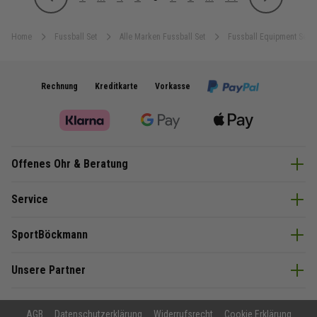
Zurück
Weiter
Seite
Seite
Seite
Sie lesen gerade Seite
Seite
Seite
Seite
Home
Fussball Set
Alle Marken Fussball Set
Fussball Equipment Set
Rechnung
Kreditkarte
Vorkasse
Offenes Ohr & Beratung
Service
SportBöckmann
Unsere Partner
AGB
Datenschutzerklärung
Widerrufsrecht
Cookie Erklärung