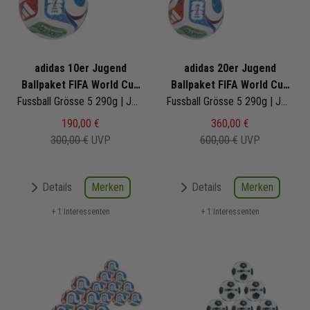
adidas 10er Jugend
adidas 20er Jugend
Ballpaket FIFA World Cup
Ballpaket FIFA World Cup
26 Trionda League Junior
Fussball Grösse 5 290g | JD8168 | Fußbälle Set 10-teilig
26 Trionda League Junior
Fussball Grösse 5 290g | JD8168 | Fußbälle Set 20-teilig
190,00 €
360,00 €
300,00 €
UVP
600,00 €
UVP
Merken
Merken
Details
Details
+ 1 Interessenten
+ 1 Interessenten