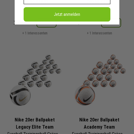
449,90 €
UVP
249,90 €
UVP
Jetzt anmelden
Merken
Merken
Details
Details
+ 1 Interessenten
+ 1 Interessenten
Nike 20er Ballpaket
Nike 20er Ballpaket
Legacy Elite Team
Academy Team