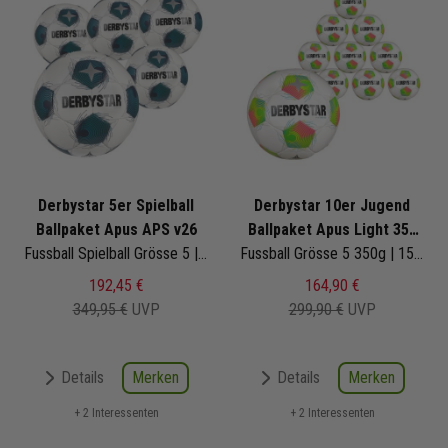
Derbystar 5er Spielball
Derbystar 10er Jugend
Ballpaket Apus APS v26
Ballpaket Apus Light 350
Fussball Spielball Grösse 5 | 1767500140 | Fußbälle Set 5-teilig
v26
Fussball Grösse 5 350g | 1587500148 | Fußbälle Set 10-teilig
192,45 €
164,90 €
349,95 €
UVP
299,90 €
UVP
Merken
Merken
Details
Details
+ 2 Interessenten
+ 2 Interessenten