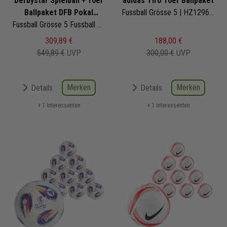
Derbystar Spielball + 10er
adidas Tiro 10er Ballpaket
Ballpaket DFB Pokal
Fussball Grösse 5 | HZ1296 | Fußbälle Set 10-teilig
Brillant Replica
Fussball Grösse 5 Fussball Grösse 5 | 1582500025
309,89 €
188,00 €
549,89 €
UVP
300,00 €
UVP
Merken
Merken
Details
Details
+ 1 Interessenten
+ 1 Interessenten