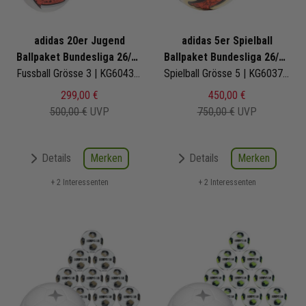
adidas 20er Jugend
adidas 5er Spielball
Ballpaket Bundesliga 26/27
Ballpaket Bundesliga 26/27
Torfabrik Club
Fussball Grösse 3 | KG6043 | Fußbälle Set 20-teilig
Torfabrik Pro
Spielball Grösse 5 | KG6037 | Fußbälle Set 5-teilig
299,00 €
450,00 €
500,00 €
UVP
750,00 €
UVP
Merken
Merken
Details
Details
+ 2 Interessenten
+ 2 Interessenten