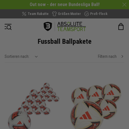
Out now - der neue Bundesliga Ball!
Team Rabatte
Größen Muster
Profi-Flock
Navigation öffnen
Fussball Ballpakete
Sortieren nach:
Filtern nach
show filteroptions