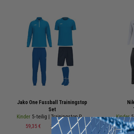
Jako One Fussball Trainingstop
Ni
Set
Kinder
5-teilig | Trainingstop Polyesterhose T-Shirt Short Sockenstutzen | Fußball Komplettset
Kinder
5-teili
59,35 €
107,95 €
UVP
59,7