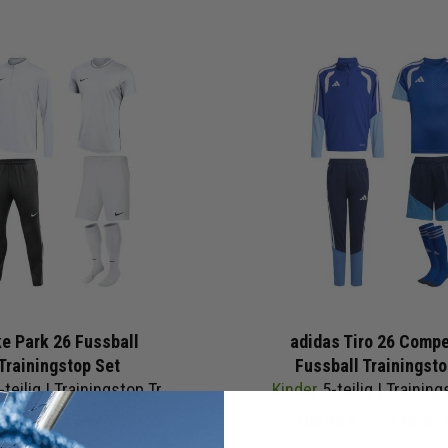
ke Park 26 Fussball
adidas Tiro 26 Compe
Trainingstop Set
Fussball Trainingsto
g | Trainingstop Trainingshose Trainingsshirt Short Fussballsocken | Fußball Komplettset
Kinder
5-teilig | Trainingstop Trainingshose Trikot Trainingsshorts Sockenstu
6 €
104,95 €
UVP
104,95 €
175,00 