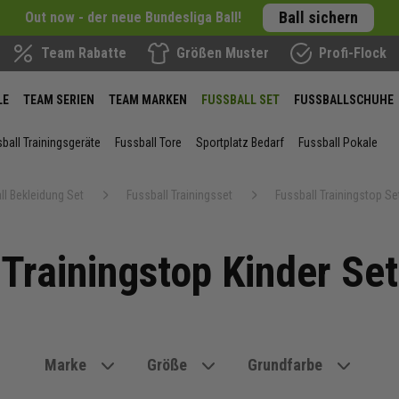
Ball sichern
Out now - der neue Bundesliga Ball!
Team Rabatte
Größen Muster
Profi-Flock
LE
TEAM SERIEN
TEAM MARKEN
FUSSBALL SET
FUSSBALLSCHUHE
ball Trainingsgeräte
Fussball Tore
Sportplatz Bedarf
Fussball Pokale
ll Bekleidung Set
Fussball Trainingsset
Fussball Trainingstop Se
Trainingstop Kinder Set
Marke
Größe
Grundfarbe