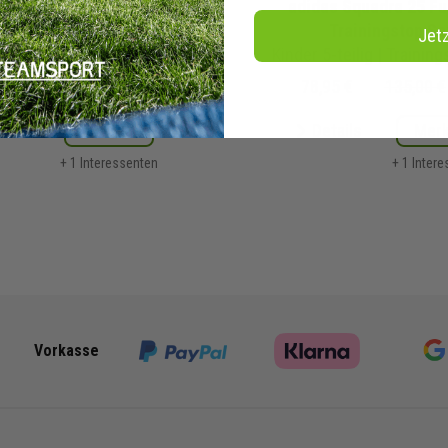
l Essential Fussball
adidas Squadra 25 Fu
Trainingstop Set
Trainingstop Se
Jet
g | Trainingstop Trainingshose Fussball Trikot Shorts Sockenstutzen | Fußball Komplettset
Kinder
5-teilig | Trainingstop Trainingshose Fußball Trikot Shorts Sockenstut
5 €
102,75 €
UVP
78,95 €
135,00 €
tails
Merken
Details
Mer
+ 1 Interessenten
+ 1 Inter
Vorkasse