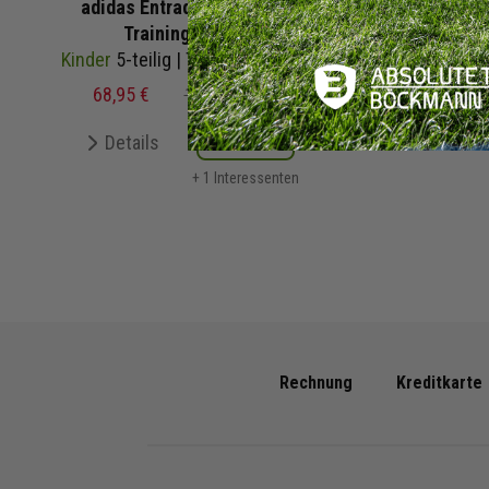
adidas Entrada 26 Fussball
Humme
Trainingstop Set
Kinder
5-teilig | Trainingstop Trainingshose Trikot Shorts Sockenstutzen | Fußball Komplettset
Kinder
5-teili
68,95 €
115,00 €
UVP
61,6
Details
Merken
De
+ 1 Interessenten
Rechnung
Kreditkarte