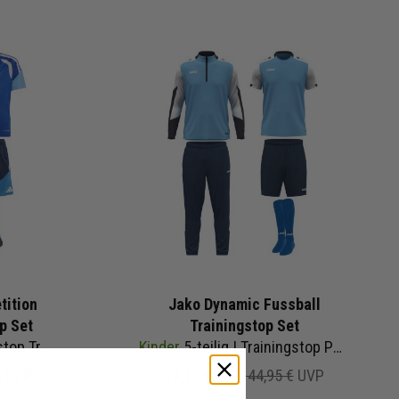
tition
Jako Dynamic Fussball
p Set
Trainingstop Set
tzen | Fußball Komplettset
Kinder
5-teilig | Trainingstop Polyesterhose T-Shirt Trainingsshorts Sockenstutzen | Fußball Komplettset
€
UVP
79,70 €
144,95 €
UVP