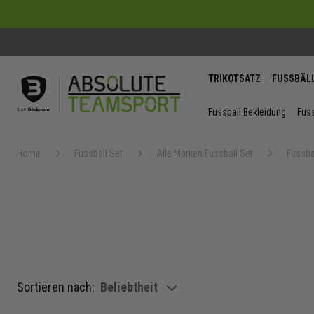
TRIKOTSATZ
FUSSBÄL
Fussball Bekleidung
Fuss
Home
Fussball Set
Alle Marken Fussball Set
Fussba
Sortieren nach:
Beliebtheit
show filteroptions