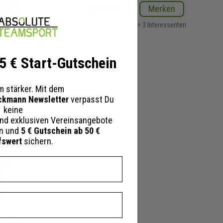
ken
Details
Merken
essenten
+ 3 Interessenten
 5 € Start-Gutschein
 stärker. Mit dem
ckmann Newsletter
verpasst Du
keine
nd exklusiven Vereinsangebote
en und
5 € Gutschein ab 50 €
fswert
sichern.