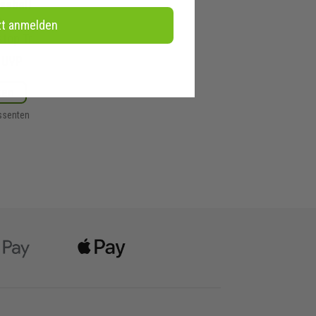
ssball
t
zt anmelden
zen | Fußball Komplettset
UVP
ken
essenten