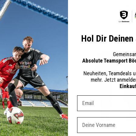
tails
Merken
Details
Mer
+ 7 Interessenten
+ 4 Inter
Hol Dir Deinen
Gemeinsam
Absolute Teamsport Bö
Neuheiten, Teamdeals u
mehr. Jetzt anmeld
Einkau
Dein E-mail Adresse
Vorname