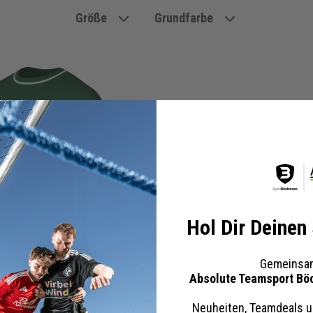
Größe
Grundfarbe
Hol Dir Deinen
Gemeinsam
Absolute Teamsport Bö
Park 26 Trainingsshirt
Kinder
Neuheiten, Teamdeals u