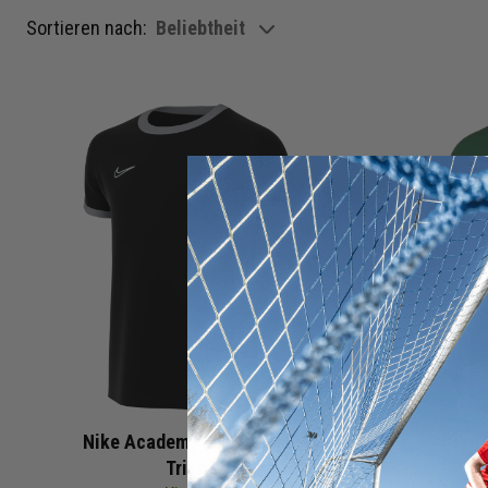
Sortieren nach:
Beliebtheit
show filteroptions
Nike Academy 25 Fussball
Nike 
Trikot