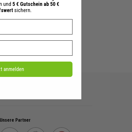
en und
5 € Gutschein ab 50 €
fswert
sichern.
zt anmelden
Unsere Partner