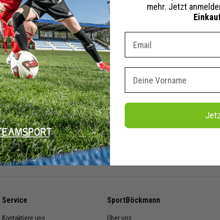
mehr. Jetzt anmeld
9 €
14,99 €
UVP
Einkau
tails
Merken
Dein E-mail Adresse
+ 3 Interessenten
Vorname
Jet
Vorkasse
Service
SportBöckmann
Kontaktiere uns
Über uns