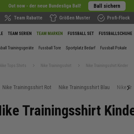
Ball sichern
Out now - der neue Bundesliga Ball!
Team Rabatte
Größen Muster
Profi-Flock
LE
TEAM SERIEN
TEAM MARKEN
FUSSBALL SET
FUSSBALLSCHUHE
ball Trainingsgeräte
Fussball Tore
Sportplatz Bedarf
Fussball Pokale
Nike Tops Shirts
Nike Trainingsshirt
Nike Trainingsshirt Kinder
Nike Trainingsshirt Rot
Nike Trainingsshirt Blau
Nike Tr
next
ike Trainingsshirt Kind