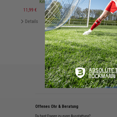
Kinder
8,9
11,99 €
19,99 €
UVP
De
Details
Merken
+ 12 Interessenten
Rechnung
Kreditkarte
Offenes Ohr & Beratung
Du hast Fragen zu eurer Ausstattung?