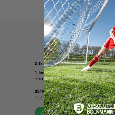
Wir können keine Produkt
Rechnung
Kreditkarte
Offenes Ohr & Beratung
Du hast Fragen zu eurer Ausstattung?
Unser Kundenservice hilft dir gerne weiter:
05494 9888 0
Mo.-Fr. 08.00 - 17.00 erreichbar
Beratung per WhatsApp