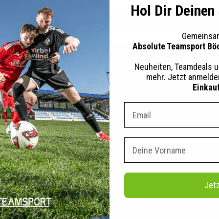
Hol Dir Deinen
e entsprechend dieser Auswahl finden
Gemeinsam
Absolute Teamsport Bö
Neuheiten, Teamdeals u
Vorkasse
mehr. Jetzt anmeld
Einkau
Dein E-mail Adresse
Service
SportBöckmann
Kontaktiere uns
Über uns
Vorname
Lieferung & Versand
Instagram
FAQ
TikTok
Jet
Versand Schweiz
Holdorf:
Kostenlose Rücksendung
Montag-Freitag:
10.00-18.00
Samstag:
10.00-15.00
B2B Zugang