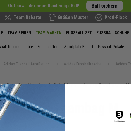
Ball sichern
Out now - der neue Bundesliga Ball!
Team Rabatte
Größen Muster
Profi-Flock
LE
TEAM SERIEN
TEAM MARKEN
FUSSBALL SET
FUSSBALLSCHUHE
ball Trainingsgeräte
Fussball Tore
Sportplatz Bedarf
Fussball Pokale
Adidas Fussball Ausrüstung
Adidas Fussballtasche
Adidas 
Adidas Sporttasche mit Schuhfach
Adidas Sporttasche H
next
Adidas Teambag M