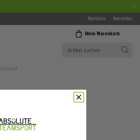
Merkliste
Anmelden
Mein Warenkorb
Teambag M
erren
Adidas Sporttasche Blau
Adidas Sporttasche Rot