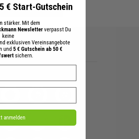
 5 € Start-Gutschein
 stärker. Mit dem
ckmann Newsletter
verpasst Du
keine
nd exklusiven Vereinsangebote
en und
5 € Gutschein ab 50 €
fswert
sichern.
Unsere Partner
zt anmelden