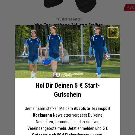
-45%
Zum
+ 118 Interessenten
Anfang
Jako Torwarthose 3|4 lang Striker
der
Kinder | 8938-08 | gepolstert
Bildergalerie
Schwarz
springen
21,99 €
39,99 €
UVP
Online-Preise können von den Filialpreisen abweichen
Artikel merken
Hol Dir Deinen 5 € Start-
Gutschein
Angebot anfordern
Gemeinsam stärker. Mit dem
Absolute Teamsport
In den Warenkorb legen
Böckmann
Newsletter verpasst Du keine
Neuheiten, Teamdeals und exklusiven
Druckoptionen anzeigen
Vereinsangebote mehr. Jetzt anmelden und
5 €