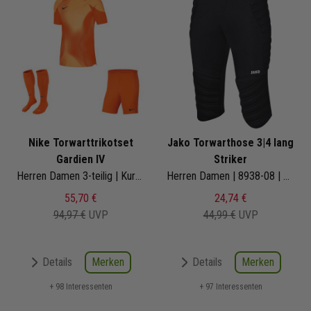
Nike Torwarttrikotset
Jako Torwarthose 3|4 lang
Gardien IV
Striker
Herren Damen 3-teilig | Kurzarm-Torwarttrikot Short Fussballsocken
Herren Damen | 8938-08 | gepolstert
55,70 €
24,74 €
94,97 €
UVP
44,99 €
UVP
Merken
Merken
Details
Details
+ 98 Interessenten
+ 97 Interessenten