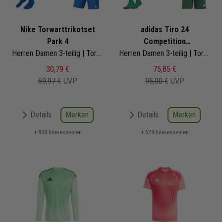
Nike Torwarttrikotset
adidas Tiro 24
Park 4
Competition
Herren Damen 3-teilig | Torwarttrikot Short Fussballsocken
Torwarttrikotset
Herren Damen 3-teilig | Torwarttrikot Shorts Torwart Sockenstutzen GK Sock
30,79 €
75,85 €
69,97 €
UVP
95,00 €
UVP
Merken
Merken
Details
Details
+ 838 Interessenten
+ 624 Interessenten