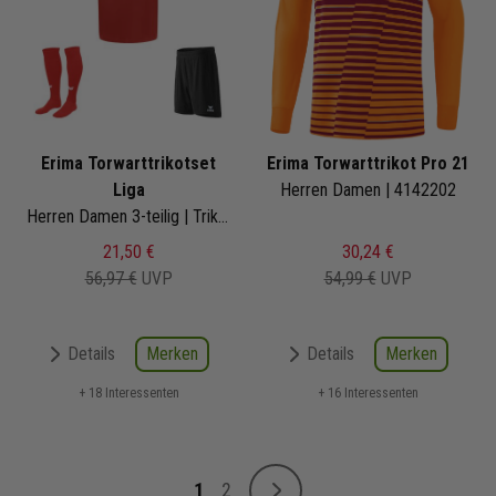
Erima Torwarttrikotset
Erima Torwarttrikot Pro 21
Liga
Herren Damen | 4142202
Herren Damen 3-teilig | Trikot Short Fussballsocken
21,50 €
30,24 €
56,97 €
UVP
54,99 €
UVP
Merken
Merken
Details
Details
+ 18 Interessenten
+ 16 Interessenten
Seite
1
2