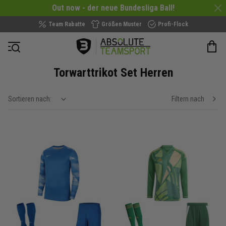
Out now - der neue Bundesliga Ball!
Team Rabatte
Größen Muster
Profi-Flock
Navigation öffnen
Torwarttrikot Set Herren
Sortieren nach:
Filtern nach
show filteroptions