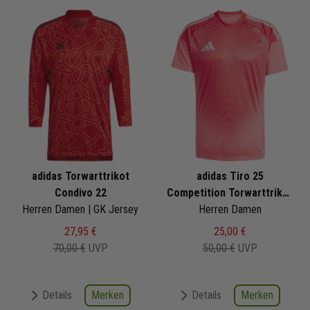
adidas Torwarttrikot
adidas Tiro 25
Condivo 22
Competition Torwarttrikot
Herren Damen | GK Jersey
Herren Damen
kurzarm
27,95 €
25,00 €
70,00 €
UVP
50,00 €
UVP
Merken
Merken
Details
Details