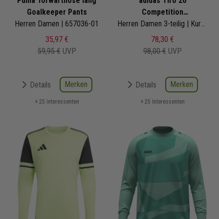
Puma Torwarthose lang
adidas Tiro 26
Goalkeeper Pants
Competition
Herren Damen | 657036-01
Torwarttrikotset
Herren Damen 3-teilig | Kurzarm Torwattrikot Torwartshorts Torwart Sockenstutzen
35,97 €
78,30 €
59,95 €
UVP
98,00 €
UVP
Merken
Merken
Details
Details
+ 25 Interessenten
+ 25 Interessenten