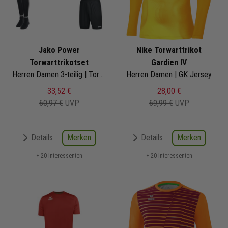
Jako Power
Nike Torwarttrikot
Torwarttrikotset
Gardien IV
Herren Damen 3-teilig | Torwart Trikot Fussball Short Sockenstutzen
Herren Damen | GK Jersey
33,52 €
28,00 €
60,97 €
UVP
69,99 €
UVP
Merken
Merken
Details
Details
+ 20 Interessenten
+ 20 Interessenten