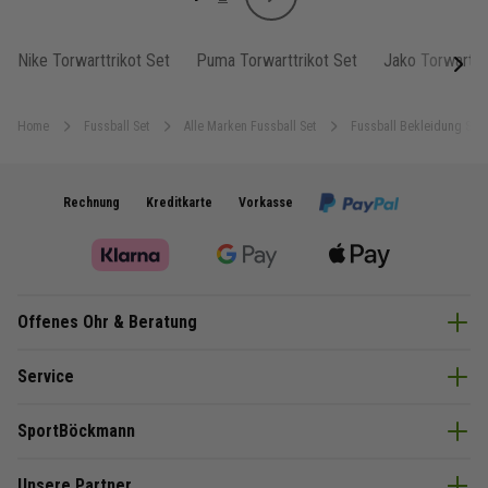
Weiter
Sie lesen gerade Seite
Seite
Nike Torwarttrikot Set
Puma Torwarttrikot Set
Jako Torwarttr
next
Home
Fussball Set
Alle Marken Fussball Set
Fussball Bekleidung Set
Rechnung
Kreditkarte
Vorkasse
Offenes Ohr & Beratung
Service
SportBöckmann
Unsere Partner