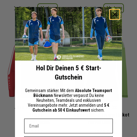
Merken
Merken
Details
Details
+ 53 Interessenten
+ 51 Interessenten
Hol Dir Deinen 5 € Start-
Gutschein
Gemeinsam stärker. Mit dem
Absolute Teamsport
Böckmann
Newsletter verpasst Du keine
Neuheiten, Teamdeals und exklusiven
Vereinsangebote mehr. Jetzt anmelden und
5 €
Jako Power Torwart
adidas Tiro 23
Gutschein ab 50 € Einkaufswert
sichern.
Trikot
Competition Torwarttrikot
Dein E-mail Adresse
Herren Damen
Herren Damen
19,24 €
20,00 €