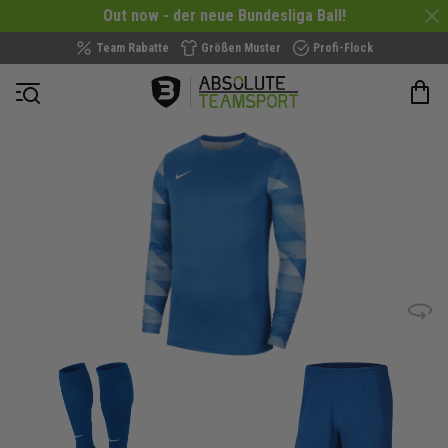
Out now - der neue Bundesliga Ball!
Team Rabatte
Größen Muster
Profi-Flock
Navigation öffnen
Zum
Ende
der
Bildergalerie
springen
Bild