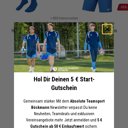
-56%
Zum
+ 838 Interessenten
Anfang
Nike Torwarttrikotset Park 4
der
Herren Damen 3-teilig | Torwarttrikot Short Fussballsocken
Bildergalerie
Blau
Grau
Gelb
Orange
springen
Schwarz
30,79 €
69,97 €
UVP
Online-Preise können von den Filialpreisen abweichen
Artikel merken
Hol Dir Deinen 5 € Start-
Gutschein
Angebot anfordern
Gemeinsam stärker. Mit dem
Absolute Teamsport
In den Warenkorb legen
Böckmann
Newsletter verpasst Du keine
Neuheiten, Teamdeals und exklusiven
Vereinsangebote mehr. Jetzt anmelden und
5 €
Druckoptionen anzeigen
Gutschein ab 50 € Einkaufswert
sichern.