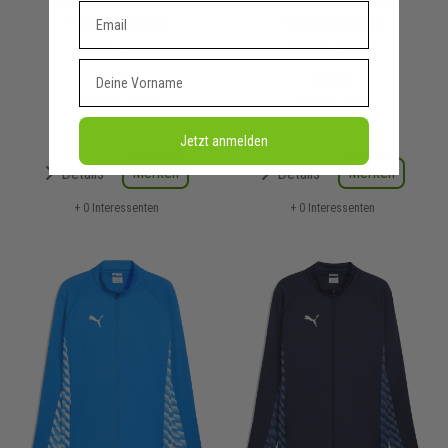
Puma teamLIGA26
Puma teamLIGA26
Dein E-mail Adresse
Trainingsjacke
Trainingsjacke
Herren Damen
Herren Damen
Vorname
32,97 €
32,97 €
54,95 €
UVP
54,95 €
UVP
Jetzt anmelden
Merken
Merken
Details
Details
+ 0 Interessenten
+ 0 Interessenten