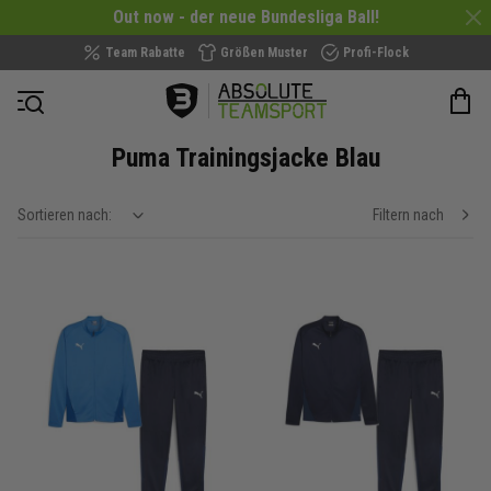
Out now - der neue Bundesliga Ball!
Team Rabatte
Größen Muster
Profi-Flock
Navigation öffnen
Puma Trainingsjacke Blau
Sortieren nach:
Filtern nach
show filteroptions