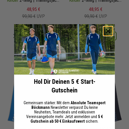
Kinder
2-teilig | Trainingsjacke Trainingshose
Kinder
2-teilig | Trainingsjacke Trainingshose
48,95 €
48,95 €
99,90 €
UVP
99,90 €
UVP
Merken
Merken
Details
Details
+ 0 Interessenten
+ 0 Interessenten
Hol Dir Deinen 5 € Start-
Gutschein
Gemeinsam stärker. Mit dem
Absolute Teamsport
Böckmann
Newsletter verpasst Du keine
Neuheiten, Teamdeals und exklusiven
Vereinsangebote mehr. Jetzt anmelden und
5 €
Gutschein ab 50 € Einkaufswert
sichern.