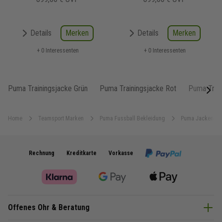
Merken
Merken
Details
Details
+ 0 Interessenten
+ 0 Interessenten
Puma Trainingsjacke Grün
Puma Trainingsjacke Rot
Puma Train
next
Home
Teamsport Marken
Puma Fussball Bekleidung
Puma Jacken
Rechnung
Kreditkarte
Vorkasse
Offenes Ohr & Beratung