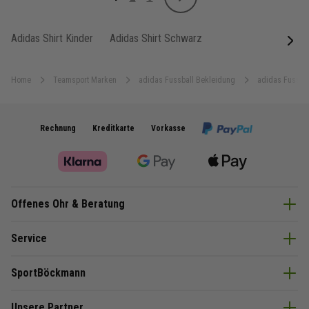
Weiter
Sie lesen gerade Seite
Seite
Seite
Adidas Shirt Kinder
Adidas Shirt Schwarz
next
Home
Teamsport Marken
adidas Fussball Bekleidung
adidas Fussball
Rechnung
Kreditkarte
Vorkasse
Offenes Ohr & Beratung
Service
SportBöckmann
Unsere Partner