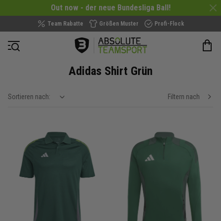
Out now - der neue Bundesliga Ball!
Team Rabatte
Größen Muster
Profi-Flock
Navigation öffnen
Adidas Shirt Grün
Sortieren nach:
Filtern nach
show filteroptions