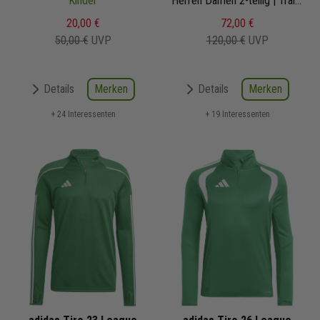
League
Kinder
Set
Herren Damen 2-teilig | Trainingstop Trainingshose
20,00 €
72,00 €
50,00 €
UVP
120,00 €
UVP
Merken
Merken
Details
Details
+ 24 Interessenten
+ 19 Interessenten