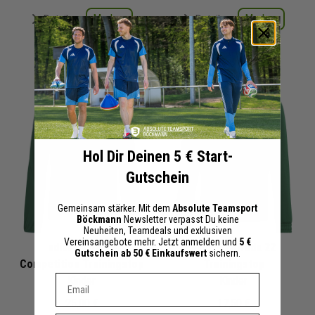
Merken
Merken
Details
Details
+ 63 Interessenten
+ 36 Interessenten
Hol Dir Deinen 5 € Start-
Gutschein
Gemeinsam stärker. Mit dem
Absolute Teamsport
Böckmann
Newsletter verpasst Du keine
Neuheiten, Teamdeals und exklusiven
Vereinsangebote mehr. Jetzt anmelden und
5 €
adidas Tiro 24
adidas Entrada 22
Gutschein ab 50 € Einkaufswert
sichern.
Competition Trainingstop
Trainingstop
Dein E-mail Adresse
Kinder
Kinder
25,00 €
17,50 €