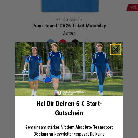
-40%
Zum
+ 1 Interessenten
Anfang
Puma teamLIGA26 Trikot Matchday
der
Damen
Bildergalerie
Blau
Rot
Schwarz
Weiß
springen
14,97 €
24,95 €
UVP
Mengenrabatt anzeigen
Online-Preise können von den Filialpreisen abweichen
Artikel merken
Hol Dir Deinen 5 € Start-
Gutschein
Angebot anfordern
Gemeinsam stärker. Mit dem
Absolute Teamsport
In den Warenkorb legen
Böckmann
Newsletter verpasst Du keine