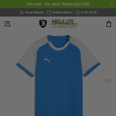
Out now - der neue Bundesliga Ball!
Team Rabatte
Größen Muster
Profi-Flock
Navigation öffnen
Zum
Ende
der
Bildergalerie
springen
Bild