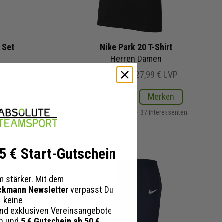
 Set
Nike Park 20 T-Shirt
Herren Damen
€
UVP
11,20 €
27,99 €
UVP
ken
Details
Merken
essenten
+ 37 Interessenten
 5 € Start-Gutschein
 stärker. Mit dem
ckmann Newsletter
verpasst Du
keine
nd exklusiven Vereinsangebote
en und
5 € Gutschein ab 50 €