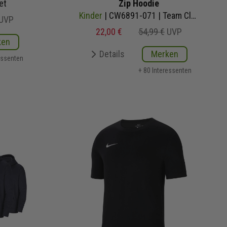
et
Zip Hoodie
Kinder
| CW6891-071 | Team Club 20
UVP
22,00 €
54,99 €
UVP
ken
Details
Merken
essenten
+ 80 Interessenten