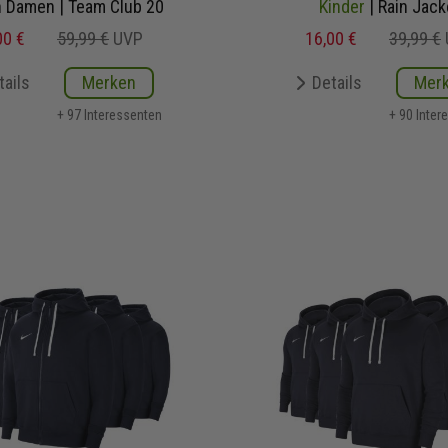
 Damen | Team Club 20
Kinder
| Rain Jack
00 €
59,99 €
UVP
16,00 €
39,99 €
tails
Merken
Details
Mer
+ 97 Interessenten
+ 90 Inter