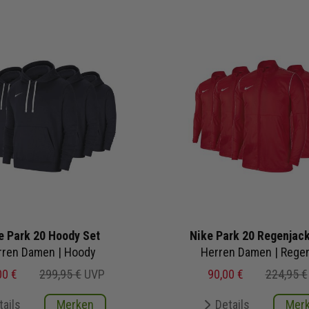
e Park 20 Hoody Set
Nike Park 20 Regenjac
rren Damen | Hoody
Herren Damen | Rege
00 €
299,95 €
UVP
90,00 €
224,95 €
tails
Merken
Details
Mer