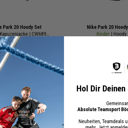
e Park 20 Hoody Set
Nike Park 20 Hoody
Kapuzenjacke | CW6891-071
Kinder
| Hoody
00 €
274,95 €
UVP
124,75 €
249,95 
tails
Merken
Details
Mer
+ 47 Interessenten
+ 39 Inter
Hol Dir Deinen
Gemeinsam
Absolute Teamsport Bö
Neuheiten, Teamdeals u
mehr. Jetzt anmeld