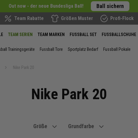
Ball sichern
Out now - der neue Bundesliga Ball!
Team Rabatte
Größen Muster
Profi-Flock
LE
TEAM SERIEN
TEAM MARKEN
FUSSBALL SET
FUSSBALLSCHUHE
ball Trainingsgeräte
Fussball Tore
Sportplatz Bedarf
Fussball Pokale
Nike Park 20
Nike Park 20
Größe
Grundfarbe