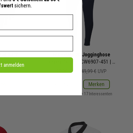
fswert
sichern.
zug Satz
Nike Park 20 Jogginghose
Herren Damen 2-teilig | Hoody Jogginghose | Jogginganzug Satz
Herren Damen | CW6907-451 | Sweat Pant Team Club 20
zt anmelden
 €
UVP
20,00 €
49,99 €
UVP
ken
Details
Merken
essenten
+ 17 Interessenten