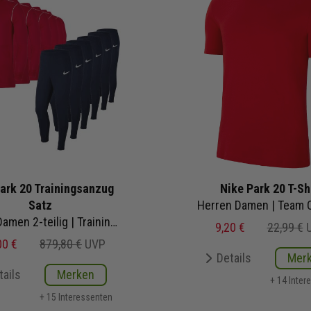
ark 20 Trainingsanzug
Nike Park 20 T-Sh
Satz
Herren Damen | Team 
Herren Damen 2-teilig | Trainingsjacke Jogginghose
9,20 €
22,99 €
00 €
879,80 €
UVP
Details
Mer
tails
Merken
+ 14 Inter
+ 15 Interessenten