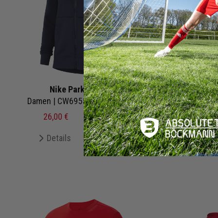
Nike Park 20 Hoody
Nike
Damen | CW6955-451 | Zip-Hoody Team Club 20
26,00 €
64,99 €
UVP
44,0
Details
Merken
De
+ 23 Interessenten