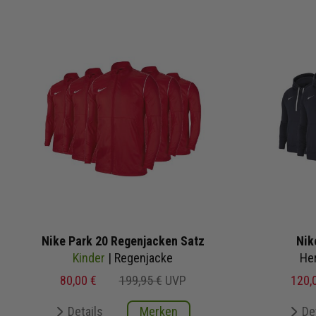
Nike Park 20 Regenjacken Satz
Nik
Kinder
| Regenjacke
He
80,00 €
199,95 €
UVP
120,
Details
Merken
De