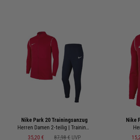
Nike Park 20 Trainingsanzug
Nike 
Herren Damen 2-teilig | Trainingsjacke Jogginghose
Her
35,20 €
87,98 €
UVP
15,