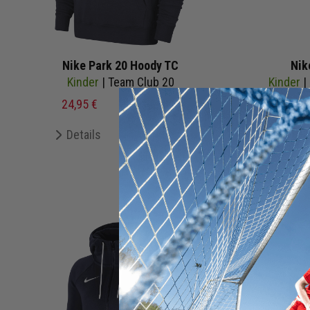
Nike Park 20 Hoody TC
Nik
Kinder
| Team Club 20
Kinder
| 
24,95 €
49,99 €
UVP
110,
Details
Merken
De
+ 71 Interessenten