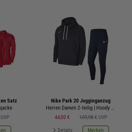
ken Satz
Nike Park 20 Jogginganzug
njacke
Herren Damen 2-teilig | Hoody Jogginghose
UVP
44,00 €
109,98 €
UVP
ken
Details
Merken