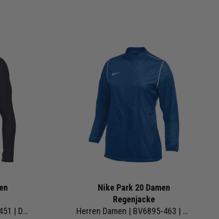
en
Nike Park 20 Damen
Regenjacke
Herren Damen | FJ3006-451 | Dri-FIt
Herren Damen | BV6895-463 | Dri-Fit