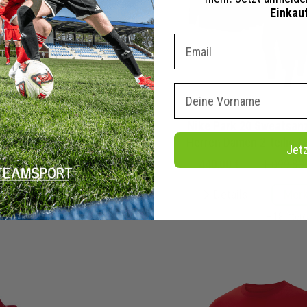
Einkau
Dein E-mail Adresse
Vorname
 Park 20 Sweatanzug
Nike Park 20 Sweatsan
Herren Damen 2-teilig | Hoody Jogginghose | Jogginganzug
Jet
0 €
109,98 €
UVP
440,00 €
1.099,80
tails
Merken
Details
Mer
+ 21 Interessenten
+ 18 Inter