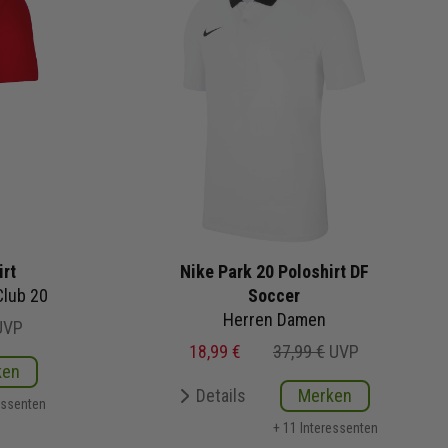
irt
Nike Park 20 Poloshirt DF
Club 20
Soccer
Herren Damen
UVP
18,99 €
37,99 €
UVP
ken
Details
Merken
essenten
+ 11 Interessenten