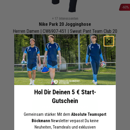
-60%
Zum
+ 17 Interessenten
Anfang
Nike Park 20 Jogginghose
der
Herren Damen | CW6907-451 | Sweat Pant Team Club 20
Bildergalerie
Blau
springen
20,00 €
49,99 €
UVP
Online-Preise können von den Filialpreisen abweichen
Artikel merken
Angebot anfordern
Hol Dir Deinen 5 € Start-
Gutschein
In den Warenkorb legen
Gemeinsam stärker. Mit dem
Absolute Teamsport
Böckmann
Newsletter verpasst Du keine
Druckoptionen anzeigen
Neuheiten, Teamdeals und exklusiven