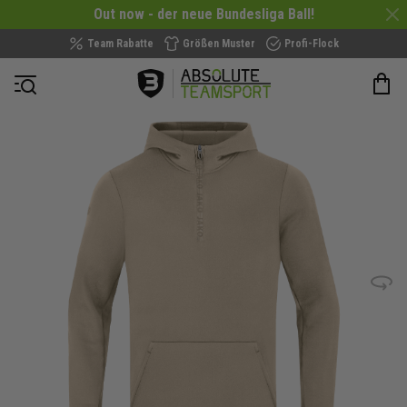
Out now - der neue Bundesliga Ball!
Team Rabatte
Größen Muster
Profi-Flock
Navigation öffnen
Zum
Ende
der
Bildergalerie
springen
Bild