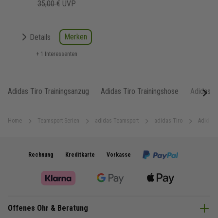
35,00 €
UVP
Merken
Details
+ 1 Interessenten
Adidas Tiro Trainingsanzug
Adidas Tiro Trainingshose
Adidas Ti
next
Home
Teamsport Serien
adidas Teamsport
adidas Tiro
Adidas T
Rechnung
Kreditkarte
Vorkasse
Offenes Ohr & Beratung