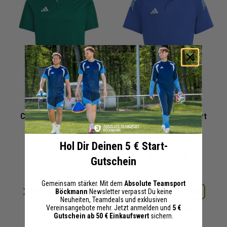
adidas Tiro 23
adidas Tiro 24
Competition Poloshirt
Competition Poloshirt
Kinder
Kinder
Hol Dir Deinen 5 € Start-
14,00 €
17,50 €
35,00 €
UVP
35,00 €
UVP
Gutschein
Gemeinsam stärker. Mit dem
Absolute Teamsport
Merken
Merken
Details
Details
Böckmann
Newsletter verpasst Du keine
Neuheiten, Teamdeals und exklusiven
Vereinsangebote mehr. Jetzt anmelden und
5 €
+ 8 Interessenten
+ 7 Interessenten
Gutschein ab 50 € Einkaufswert
sichern.