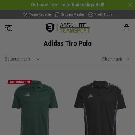
Out now - der neue Bundesliga Ball!
Team Rabatte
Größen Muster
Profi-Flock
Navigation öffnen
Adidas Tiro Polo
Sortieren nach:
Filtern nach
show filteroptions
Auslaufmodell