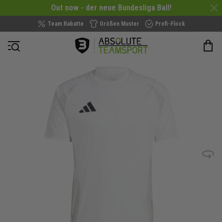
Out now - der neue Bundesliga Ball!
Team Rabatte
Größen Muster
Profi-Flock
Navigation öffnen
Zum
Ende
der
Bildergalerie
springen
Bild