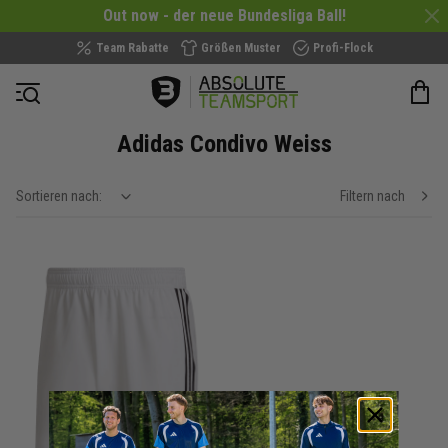
Out now - der neue Bundesliga Ball!
Team Rabatte
Größen Muster
Profi-Flock
Navigation öffnen
Adidas Condivo Weiss
Sortieren nach:
Filtern nach
show filteroptions