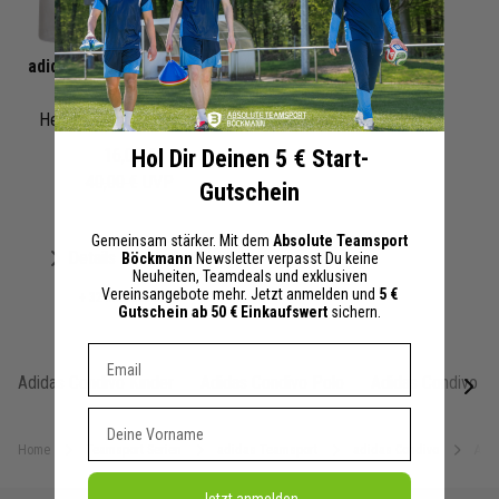
adidas Condivo 22 Fussball
Short
Herren Damen | MD Short
Hol Dir Deinen 5 € Start-
16,00 €
40,00 €
UVP
Gutschein
Gemeinsam stärker. Mit dem
Absolute Teamsport
Merken
Details
Böckmann
Newsletter verpasst Du keine
Neuheiten, Teamdeals und exklusiven
Vereinsangebote mehr. Jetzt anmelden und
5 €
+ 32 Interessenten
Gutschein ab 50 € Einkaufswert
sichern.
Dein E-mail Adresse
Adidas Condivo Kinder
Adidas Condivo Polo
Adidas Condivo Pu
next
Vorname
Home
Teamsport Serien
adidas Teamsport
adidas Condivo
Adid
Jetzt anmelden