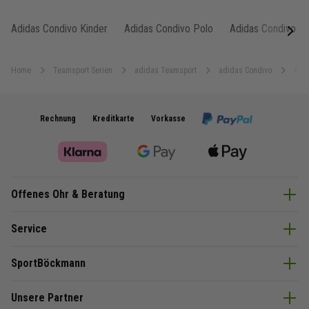
Adidas Condivo Kinder
Adidas Condivo Polo
Adidas Condivo Pu
next
Home
Teamsport Serien
adidas Teamsport
adidas Condivo
Adid
Rechnung
Kreditkarte
Vorkasse
Offenes Ohr & Beratung
Service
SportBöckmann
Unsere Partner