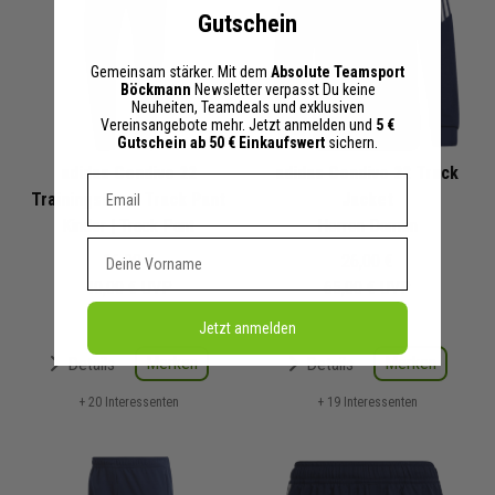
Gutschein
Gemeinsam stärker. Mit dem
Absolute Teamsport
Böckmann
Newsletter verpasst Du keine
Neuheiten, Teamdeals und exklusiven
Vereinsangebote mehr. Jetzt anmelden und
5 €
Gutschein ab 50 € Einkaufswert
sichern.
adidas Condivo 22
adidas Condivo 22 Track
Dein E-mail Adresse
Trainingshose Track Pant
Jacket
Kinder
| Track Pant
Herren Damen
Vorname
16,00 €
26,00 €
40,00 €
UVP
65,00 €
UVP
Jetzt anmelden
Merken
Merken
Details
Details
+ 20 Interessenten
+ 19 Interessenten