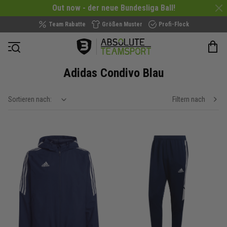
Out now - der neue Bundesliga Ball!
Team Rabatte
Größen Muster
Profi-Flock
Navigation öffnen
Adidas Condivo Blau
Sortieren nach:
Filtern nach
show filteroptions