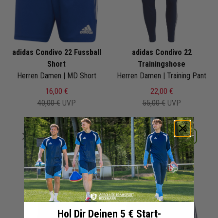
adidas Condivo 22 Fussball
adidas Condivo 22
Short
Trainingshose
Herren Damen | MD Short
Herren Damen | Training Pant
16,00 €
22,00 €
40,00 €
UVP
55,00 €
UVP
Merken
Merken
Details
Details
+ 32 Interessenten
+ 27 Interessenten
Hol Dir Deinen 5 € Start-