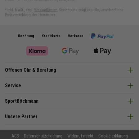
Größe:
M, 2XL
*
inkl. MwSt.
,
zzgl.
Versandkosten
,
Streichpreis zeigt aktuelle, unverbindliche
Preisempfehlung des Herstellers
Performance Kinder Größen
Rechnung
Kreditkarte
Vorkasse
Offenes Ohr & Beratung
Service
SportBöckmann
Unsere Partner
AGB
Datenschutzerklärung
Widerrufsrecht
Cookie Erklärung