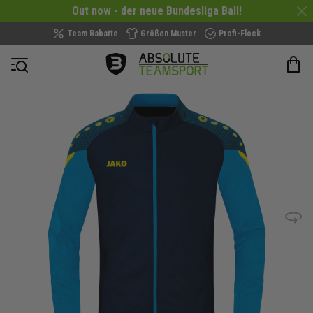
Out now - der neue Bundesliga Ball!
Team Rabatte
Größen Muster
Profi-Flock
Navigation öffnen
Zum
Ende
der
Bildergalerie
springen
Bild