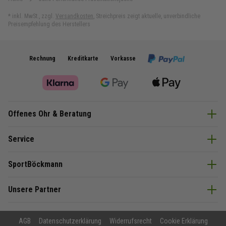
Größe:
L, 2XL
*
inkl. MwSt.
,
zzgl.
Versandkosten
,
Streichpreis zeigt aktuelle, unverbindliche
Preisempfehlung des Herstellers
Performance Damen Größen
,
Performance Kinder
Größen
,
Performance Erwachsenen Größen
Rechnung
Kreditkarte
Vorkasse
Material:
100% rec. Polyester
Offenes Ohr & Beratung
Service
SportBöckmann
Unsere Partner
AGB
Datenschutzerklärung
Widerrufsrecht
Cookie Erklärung