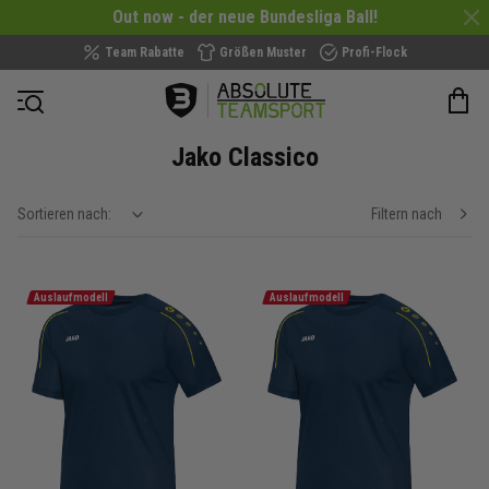
Out now - der neue Bundesliga Ball!
Team Rabatte
Größen Muster
Profi-Flock
Navigation öffnen
Jako Classico
Sortieren nach:
Filtern nach
show filteroptions
Auslaufmodell
Auslaufmodell