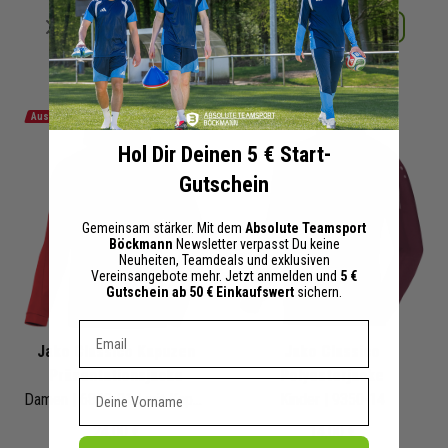
Merken
Merken
Details
Details
+ 26 Interessenten
+ 22 Interessenten
Auslaufmodell
Auslaufmodell
Hol Dir Deinen 5 € Start-
Gutschein
Gemeinsam stärker. Mit dem
Absolute Teamsport
Böckmann
Newsletter verpasst Du keine
Neuheiten, Teamdeals und exklusiven
Vereinsangebote mehr. Jetzt anmelden und
5 €
Gutschein ab 50 € Einkaufswert
sichern.
Dein E-mail Adresse
Jako Classico Kapuzen
Jako Classico
Präsentationsjacke
Polyesterjacke
Vorname
Damen | 6850-01 | mit Kapuze
Kinder
| 9350-14
24,00 €
14,00 €