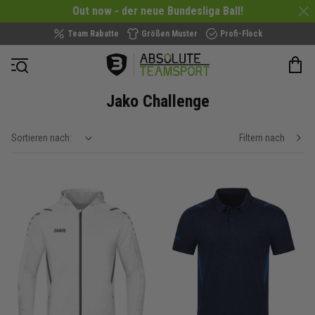
Out now - der neue Bundesliga Ball!
Team Rabatte
Größen Muster
Profi-Flock
Navigation öffnen
Jako Challenge
Sortieren nach:
Filtern nach
show filteroptions