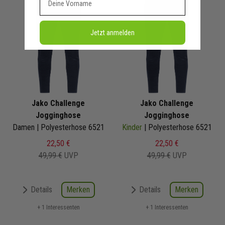
Jetzt anmelden
Jako Challenge
Jako Challenge
Jogginghose
Jogginghose
Damen | Polyesterhose 6521
Kinder
| Polyesterhose 6521
22,50 €
22,50 €
49,99 €
UVP
49,99 €
UVP
Merken
Merken
Details
Details
+ 1 Interessenten
+ 1 Interessenten