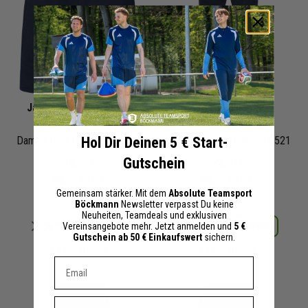
Jako Challenge Woven
Jako Challenge
Short
Jogginghose
Hol Dir Deinen 5 € Start-
Damen | mit Hosentaschen | 6221
Herren | Polyesterhose 6521
Gutschein
19,95 €
22,50 €
44,99 €
UVP
49,99 €
UVP
Gemeinsam stärker. Mit dem
Absolute Teamsport
Böckmann
Newsletter verpasst Du keine
Neuheiten, Teamdeals und exklusiven
Merken
Merken
Details
Details
Vereinsangebote mehr. Jetzt anmelden und
5 €
Gutschein ab 50 € Einkaufswert
sichern.
+ 2 Interessenten
+ 2 Interessenten
Dein E-mail Adresse
Vorname