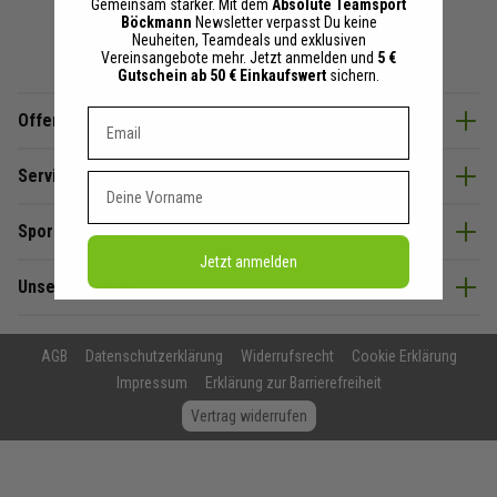
Gemeinsam stärker. Mit dem
Absolute Teamsport
Böckmann
Newsletter verpasst Du keine
Neuheiten, Teamdeals und exklusiven
Vereinsangebote mehr. Jetzt anmelden und
5 €
Gutschein ab 50 € Einkaufswert
sichern.
Dein E-mail Adresse
Offenes Ohr & Beratung
Service
Vorname
SportBöckmann
Jetzt anmelden
Unsere Partner
AGB
Datenschutzerklärung
Widerrufsrecht
Cookie Erklärung
Impressum
Erklärung zur Barrierefreiheit
Vertrag widerrufen