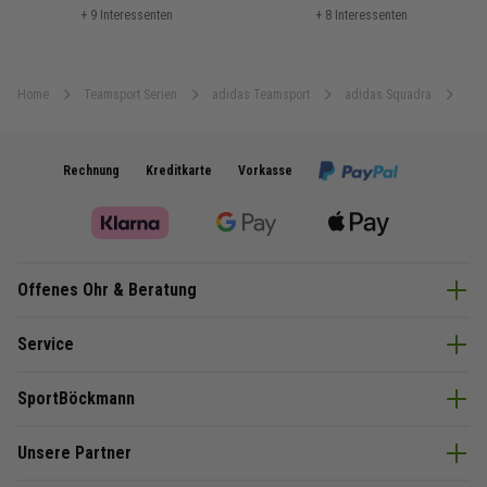
+ 9 Interessenten
+ 8 Interessenten
Home
Teamsport Serien
adidas Teamsport
adidas Squadra
adi
Rechnung
Kreditkarte
Vorkasse
Offenes Ohr & Beratung
Service
SportBöckmann
Unsere Partner