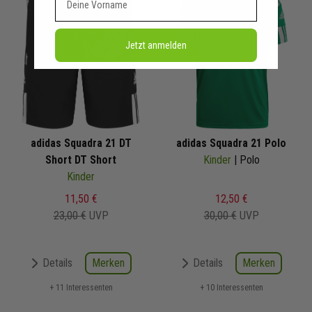
Jetzt anmelden
adidas Squadra 21 DT
adidas Squadra 21 Polo
Short DT Short
Kinder
| Polo
Kinder
11,50 €
12,50 €
23,00 €
UVP
30,00 €
UVP
Merken
Merken
Details
Details
+ 11 Interessenten
+ 10 Interessenten