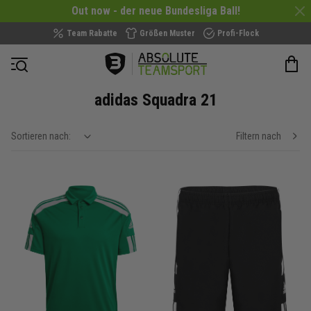
Out now - der neue Bundesliga Ball!
Team Rabatte
Größen Muster
Profi-Flock
Navigation öffnen
adidas Squadra 21
Sortieren nach:
Filtern nach
show filteroptions