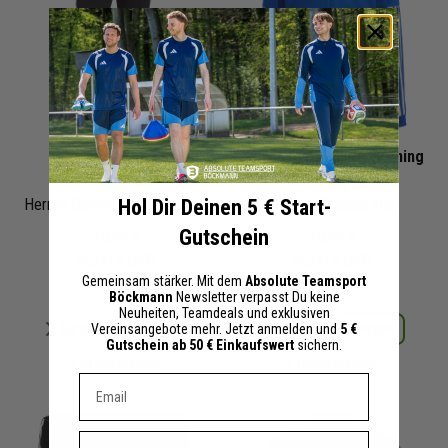
adidas Squadra 21
adidas Squadra 21 Training
Trainingshose
Top
Hol Dir Deinen 5 € Start-
Herren Damen | Training Pant
Kinder
| Training Top
Gutschein
19,95 €
19,95 €
45,00 €
UVP
45,00 €
UVP
Gemeinsam stärker. Mit dem
Absolute Teamsport
Böckmann
Newsletter verpasst Du keine
Neuheiten, Teamdeals und exklusiven
Merken
Merken
Details
Details
Vereinsangebote mehr. Jetzt anmelden und
5 €
Gutschein ab 50 € Einkaufswert
sichern.
+ 48 Interessenten
+ 16 Interessenten
Dein E-mail Adresse
Vorname