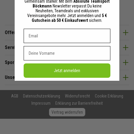
Gemeinsam stärker. Mit dem
Absolute Teamsport
Böckmann
Newsletter verpasst Du keine
Neuheiten, Teamdeals und exklusiven
Vereinsangebote mehr. Jetzt anmelden und
5 €
Gutschein ab 50 € Einkaufswert
sichern.
Dein E-mail Adresse
Offenes Ohr & Beratung
Service
Vorname
SportBöckmann
Jetzt anmelden
Unsere Partner
AGB
Datenschutzerklärung
Widerrufsrecht
Cookie Erklärung
Impressum
Erklärung zur Barrierefreiheit
Vertrag widerrufen