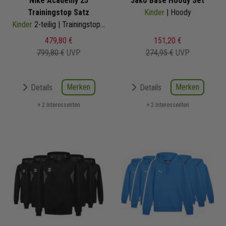
Nike Academy 25
Jako Base Hoody Set
Trainingstop Satz
Kinder
| Hoody
Kinder
2-teilig | Trainingstop Trainingshose
479,80 €
151,20 €
799,80 €
UVP
274,95 €
UVP
Merken
Merken
Details
Details
+ 2 Interessenten
+ 2 Interessenten