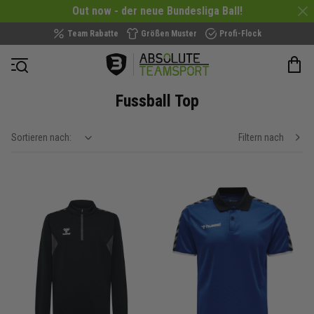
Out now - der neue Bundesliga Ball!
Team Rabatte
Größen Muster
Profi-Flock
Navigation öffnen
Fussball Top
Sortieren nach:
Filtern nach
show filteroptions