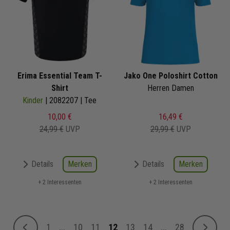
Erima Essential Team T-
Jako One Poloshirt Cotton
Shirt
Herren Damen
Kinder
| 2082207 | Tee
10,00 €
16,49 €
24,99 €
UVP
29,99 €
UVP
Merken
Merken
Details
Details
+ 2 Interessenten
+ 2 Interessenten
Seite
1
...
10
11
12
13
14
...
28