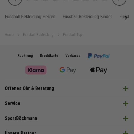
Zurück
Weiter
Seite
Seite
Seite
Sie lesen gerade Seite
Seite
Seite
Seite
Fussball Bekleidung Herren
Fussball Bekleidung Kinder
Fussbal
next
Home
Fussball Bekleidung
Fussball Top
Rechnung
Kreditkarte
Vorkasse
Offenes Ohr & Beratung
Service
SportBöckmann
Unsere Partner