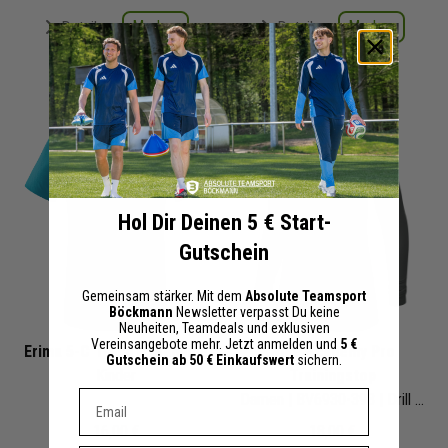
Merken
Merken
Details
Details
+ 2 Interessenten
+ 2 Interessenten
Hol Dir Deinen 5 € Start-
Gutschein
Gemeinsam stärker. Mit dem
Absolute Teamsport
Böckmann
Newsletter verpasst Du keine
Neuheiten, Teamdeals und exklusiven
Vereinsangebote mehr. Jetzt anmelden und
5 €
Erima 5-C T-Shirt Teamline
Nike Academy Pro
Gutschein ab 50 € Einkaufswert
sichern.
Kinder
Trainingstop
Dein E-mail Adresse
Damen | BV6930-398 | Drill Top
16,00 €
18,00 €