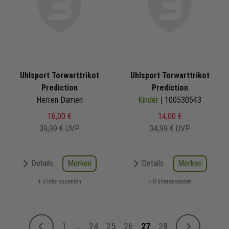
Uhlsport Torwarttrikot
Uhlsport Torwarttrikot
Prediction
Prediction
Herren Damen
Kinder
| 100530543
16,00 €
14,00 €
39,99 €
UVP
34,99 €
UVP
Merken
Merken
Details
Details
+ 0 Interessenten
+ 0 Interessenten
Seite
1
...
24
25
26
27
28