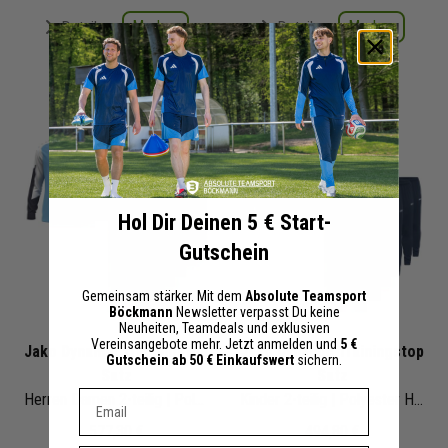
Merken
Merken
Details
Details
+ 0 Interessenten
+ 0 Interessenten
Hol Dir Deinen 5 € Start-
Gutschein
Gemeinsam stärker. Mit dem
Absolute Teamsport
Böckmann
Newsletter verpasst Du keine
Neuheiten, Teamdeals und exklusiven
Vereinsangebote mehr. Jetzt anmelden und
5 €
Jako Dynamic Trainingstop
Jako Dynamic Trainingstop
Gutschein ab 50 € Einkaufswert
sichern.
Satz
Satz
Dein E-mail Adresse
Herren Damen 2-teilig | Polyester Hoodie Trainingshose
Kinder
2-teilig | Polyester Hoodie Trainingshose
577,30 €
494,80 €