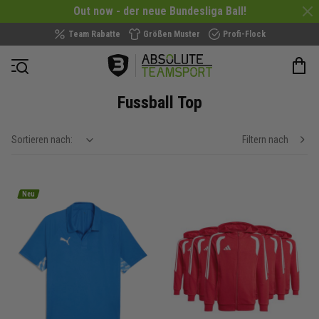
Out now - der neue Bundesliga Ball!
Team Rabatte
Größen Muster
Profi-Flock
Navigation öffnen
Fussball Top
Sortieren nach:
Filtern nach
show filteroptions
Neu