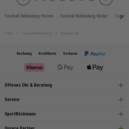
Zurück
Weiter
Seite
Seite
Seite
Seite
Sie lesen gerade Seite
Seite
Fussball Bekleidung Herren
Fussball Bekleidung Kinder
Fussbal
next
Home
Fussball Bekleidung
Fussball Top
Rechnung
Kreditkarte
Vorkasse
Offenes Ohr & Beratung
Service
SportBöckmann
Unsere Partner