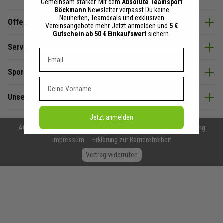
Gemeinsam stärker. Mit dem
Absolute Teamsport
Böckmann
Newsletter verpasst Du keine
Neuheiten, Teamdeals und exklusiven
Offenes Ohr & Beratung
Vereinsangebote mehr. Jetzt anmelden und
5 €
Gutschein ab 50 € Einkaufswert
sichern.
Service
Dein E-mail Adresse
SportBöckmann
Vorname
Unsere Partner
Jetzt anmelden
AGB
Datenschutzerklärung
Widerrufsrecht
Cookie Erklärung
Impressum
Erklärung zur Barrierefreiheit
Vertrag widerrufen