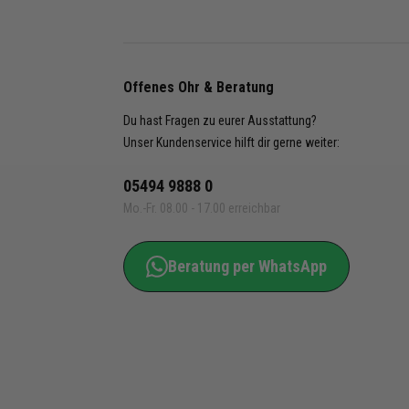
Nike A
DR0968
410, D
Offenes Ohr & Beratung
DR096
Du hast Fragen zu eurer Ausstattung?
Unser Kundenservice hilft dir gerne weiter:
05494 9888 0
Mo.-Fr. 08.00 - 17.00 erreichbar
Beratung per WhatsApp