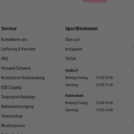
rtikelnummer:
DR0968-463,
-052, DR0968-302, DR0968-
R0968-657, DR0968-010,
Service
SportBöckmann
8-100
Kontaktiere uns
Über uns
Lieferung & Versand
Instagram
FAQ
TikTok
Versand Schweiz
Holdorf:
Kostenlose Rücksendung
Montag-Freitag:
10.00-18.00
Samstag:
10.00-15.00
B2B Zugang
Halstenbek:
Teamsport Kataloge
Montag-Freitag:
10.00-18.00
Batterieentsorgung
Samstag:
10.00-14.00
Vereinsshop
Musterservice