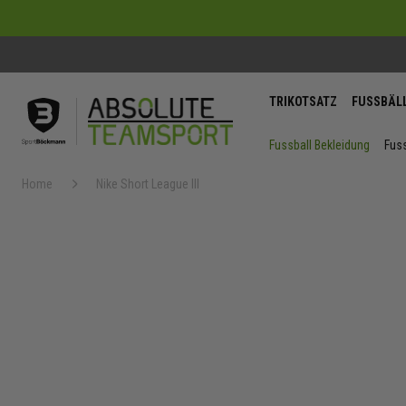
TRIKOTSATZ
FUSSBÄL
Fussball Bekleidung
Fuss
Home
Nike Short League III
Zum
Ende
der
Bildergaler
springen