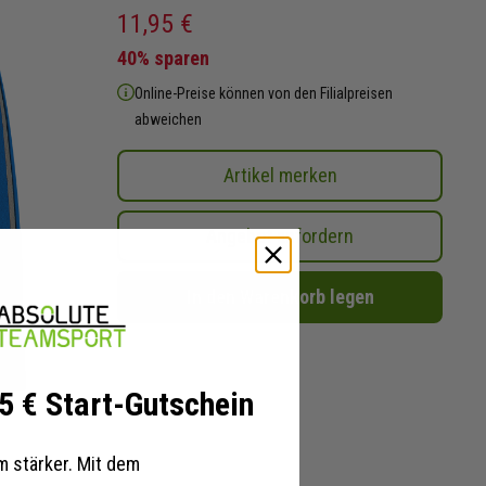
11,95 €
40% sparen
Online-Preise können von den Filialpreisen
abweichen
Artikel merken
Angebot anfordern
In den Warenkorb legen
 5 € Start-Gutschein
 stärker. Mit dem