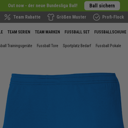
Ball sichern
Out now - der neue Bundesliga Ball!
Team Rabatte
Größen Muster
Profi-Flock
LE
TEAM SERIEN
TEAM MARKEN
FUSSBALL SET
FUSSBALLSCHUHE
ball Trainingsgeräte
Fussball Tore
Sportplatz Bedarf
Fussball Pokale
ie