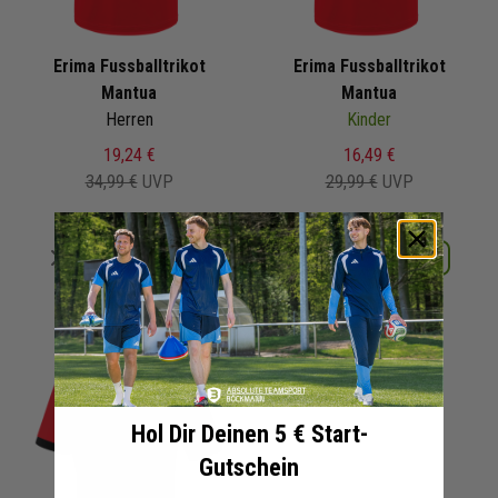
Erima Fussballtrikot
Erima Fussballtrikot
Mantua
Mantua
Herren
Kinder
19,24 €
16,49 €
34,99 €
UVP
29,99 €
UVP
Merken
Merken
Details
Details
+ 11 Interessenten
+ 6 Interessenten
Hol Dir Deinen 5 € Start-
Gutschein