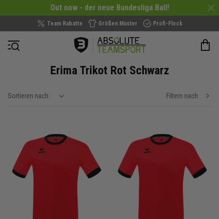
Out now - der neue Bundesliga Ball!
Team Rabatte
Größen Muster
Profi-Flock
Navigation öffnen
Erima Trikot Rot Schwarz
Sortieren nach:
Filtern nach
show filteroptions