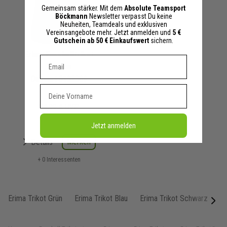
Gemeinsam stärker. Mit dem
Absolute Teamsport
Böckmann
Newsletter verpasst Du keine
Neuheiten, Teamdeals und exklusiven
Vereinsangebote mehr. Jetzt anmelden und
5 €
Gutschein ab 50 € Einkaufswert
sichern.
Erima Fussballtrikot
Dein E-mail Adresse
Mantua
Damen | 6132309
Vorname
19,24 €
34,99 €
UVP
Jetzt anmelden
Merken
Details
+ 0 Interessenten
Erima Trikot Grün
Erima Trikot Blau
Erima Trikot Schwarz
Er
next