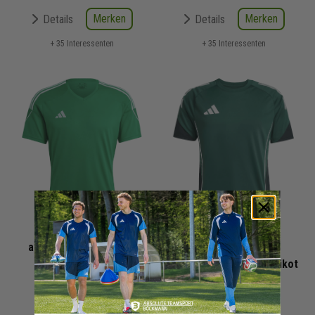
Merken
Merken
Details
Details
+ 35 Interessenten
+ 35 Interessenten
adidas Tiro 23 League
adidas Tiro 25
Fussball Trikot
Competition Fußball Trikot
Kinder
Kinder
| Jersey
10,00 €
18,00 €