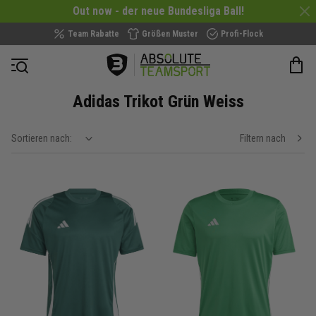
Out now - der neue Bundesliga Ball!
Team Rabatte
Größen Muster
Profi-Flock
Navigation öffnen
Adidas Trikot Grün Weiss
Sortieren nach:
Filtern nach
show filteroptions