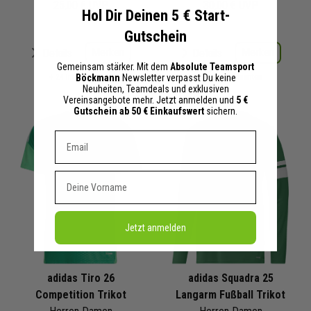
25,00 €
UVP
30,00 €
UVP
Hol Dir Deinen 5 € Start-
Gutschein
Merken
Merken
Details
Details
Gemeinsam stärker. Mit dem
Absolute Teamsport
Böckmann
Newsletter verpasst Du keine
+ 24 Interessenten
+ 23 Interessenten
Neuheiten, Teamdeals und exklusiven
Vereinsangebote mehr. Jetzt anmelden und
5 €
Gutschein ab 50 € Einkaufswert
sichern.
Dein E-mail Adresse
Vorname
Jetzt anmelden
adidas Tiro 26
adidas Squadra 25
Competition Trikot
Langarm Fußball Trikot