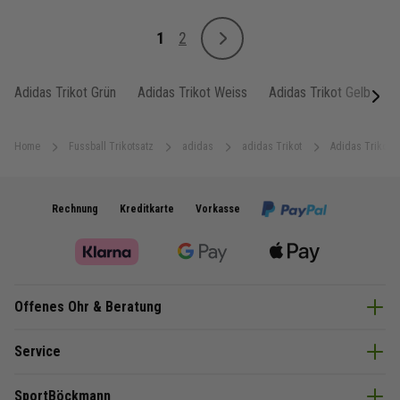
Seite
1
2
Weiter
Sie lesen gerade Seite
Seite
Adidas Trikot Grün
Adidas Trikot Weiss
Adidas Trikot Gelb
A
next
Home
Fussball Trikotsatz
adidas
adidas Trikot
Adidas Trikot 
Rechnung
Kreditkarte
Vorkasse
Offenes Ohr & Beratung
Service
SportBöckmann