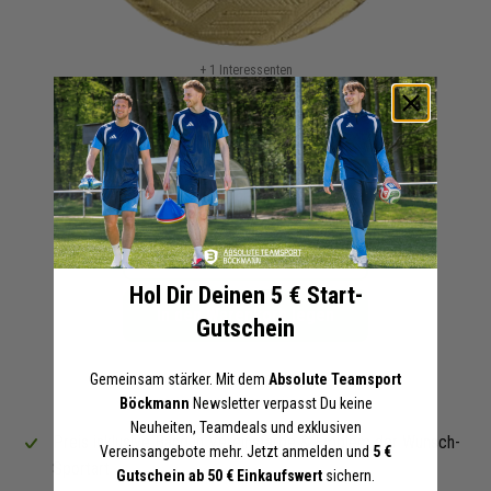
Zum
+ 1 Interessenten
Anfang
Medaille 5 cm | 68915
der
Braun
Gold
Grau
Bildergalerie
1,80 €
springen
Online-Preise können von den Filialpreisen abweichen
Artikel merken
Hol Dir Deinen 5 € Start-
In den Warenkorb legen
Gutschein
Gemeinsam stärker. Mit dem
Absolute Teamsport
VORTEILE
DETAILS
Böckmann
Newsletter verpasst Du keine
Neuheiten, Teamdeals und exklusiven
Marke:
Preis inklusive Band in Vereinsfarbe & Emblem der Wunsch-
Diverse
Vereinsangebote mehr. Jetzt anmelden und
5 €
Sportart
Angaben zur Produktsicherheit:
Herstellerinformationen:
Gutschein ab 50 € Einkaufswert
sichern.