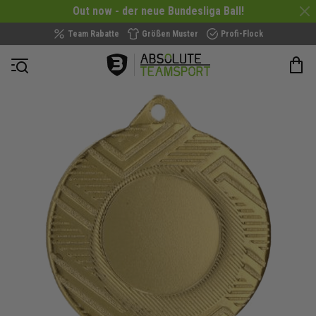
Out now - der neue Bundesliga Ball!
Team Rabatte
Größen Muster
Profi-Flock
Navigation öffnen
Zum
Ende
der
Bildergalerie
springen