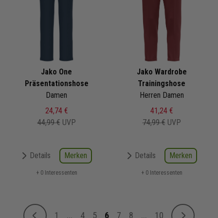
Jako One
Jako Wardrobe
Präsentationshose
Trainingshose
Damen
Herren Damen
24,74 €
41,24 €
44,99 €
UVP
74,99 €
UVP
Merken
Merken
Details
Details
+ 0 Interessenten
+ 0 Interessenten
Seite
1
...
4
5
6
7
8
...
10