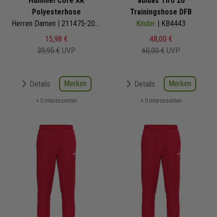
Hummel Core XK
adidas Tiro 26
Polyesterhose
Trainingshose DFB
Herren Damen | 211475-2001
Kinder
| KB4443
15,98 €
48,00 €
39,95 €
UVP
60,00 €
UVP
Merken
Merken
Details
Details
+ 0 Interessenten
+ 0 Interessenten