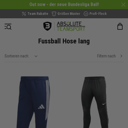
Out now - der neue Bundesliga Ball!
Team Rabatte
Größen Muster
Profi-Flock
Navigation öffnen
Fussball Hose lang
Sortieren nach:
Filtern nach
show filteroptions