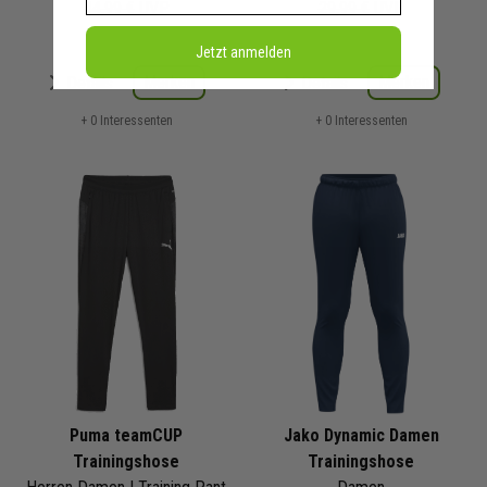
44,99 €
UVP
29,99 €
UVP
Jetzt anmelden
Merken
Merken
Details
Details
+ 0 Interessenten
+ 0 Interessenten
Puma teamCUP
Jako Dynamic Damen
Trainingshose
Trainingshose