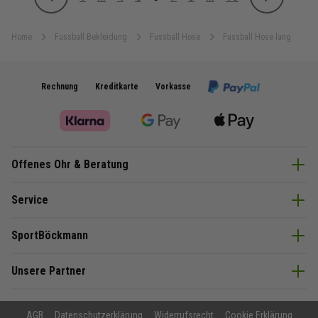
Zurück
Weiter
Seite
Seite
Seite
Sie lesen gerade Seite
Seite
Seite
Seite
Home
Fussball Bekleidung
Fussball Hose
Fussball Hose lang
Rechnung
Kreditkarte
Vorkasse
Offenes Ohr & Beratung
Service
SportBöckmann
Unsere Partner
AGB
Datenschutzerklärung
Widerrufsrecht
Cookie Erklärung