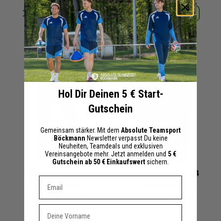
Merken
Merken
Details
Details
+ 1 Interessenten
+ 0 Interessenten
Hol Dir Deinen 5 € Start-
Gutschein
Gemeinsam stärker. Mit dem
Absolute Teamsport
Böckmann
Newsletter verpasst Du keine
Neuheiten, Teamdeals und exklusiven
Vereinsangebote mehr. Jetzt anmelden und
5 €
Gutschein ab 50 € Einkaufswert
sichern.
Nike Academy 25
Nike Academy 25 3/4
Dein E-mail Adresse
Trainingshose
Trainingshose
Damen | Track Pant
Kinder
| FZ9800-010
Vorname
26,99 €
17,99 €