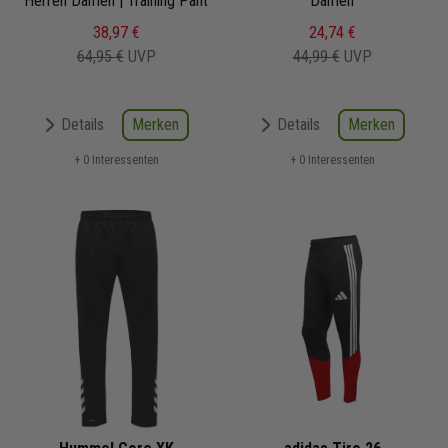
Herren Damen | Training Pant
Damen
38,97 €
24,74 €
64,95 €
UVP
44,99 €
UVP
Merken
Merken
Details
Details
+ 0 Interessenten
+ 0 Interessenten