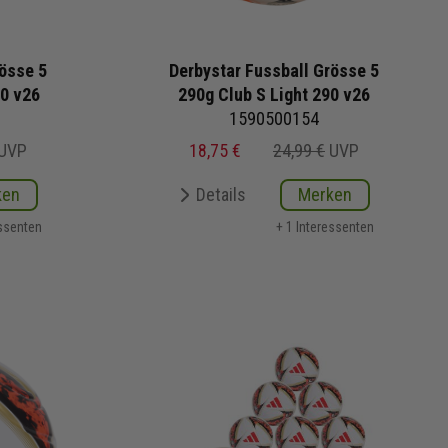
rösse 5
Derbystar Fussball Grösse 5
90 v26
290g Club S Light 290 v26
1590500154
UVP
18,75 €
24,99 €
UVP
ken
Details
Merken
essenten
+ 1 Interessenten