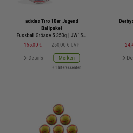
adidas Tiro 10er Jugend
Derbys
Ballpaket
Fussball Grösse 5 350g | JW1525 | Fußbälle Set 10-teilig
155,00 €
250,00 €
UVP
24,
Details
Merken
De
+ 1 Interessenten