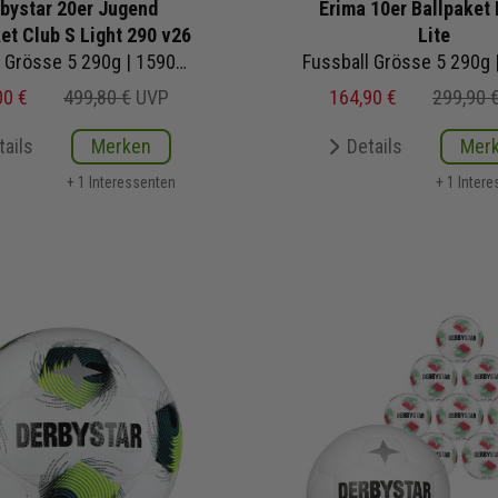
bystar 20er Jugend
Erima 10er Ballpaket 
et Club S Light 290 v26
Lite
Fussball Grösse 5 290g | 1590500154 | Fußbälle Set 20-teilig
00 €
499,80 €
UVP
164,90 €
299,90 
tails
Merken
Details
Mer
+ 1 Interessenten
+ 1 Inter