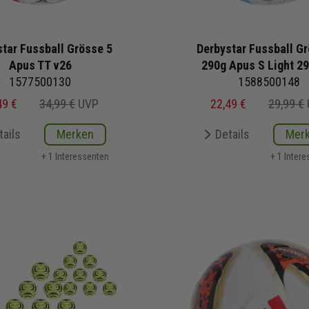
tar Fussball Grösse 5
Derbystar Fussball G
Apus TT v26
290g Apus S Light 2
1577500130
1588500148
49 €
34,99 €
UVP
22,49 €
29,99 €
tails
Merken
Details
Mer
+ 1 Interessenten
+ 1 Inter