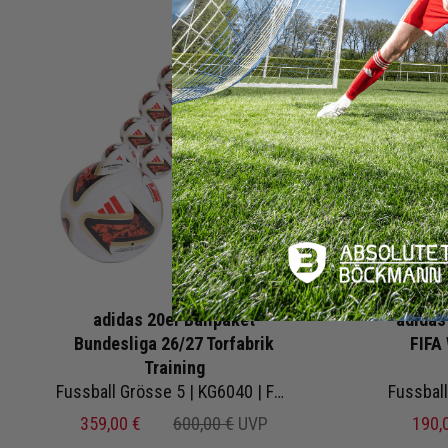
adidas 20er Ballpaket
adidas
Bundesliga 26/27 Torfabrik
FIFA
Training
Fussball Grösse 5 | KG6040 | Fußbälle Set 20-teilig
359,00 €
600,00 €
UVP
190,