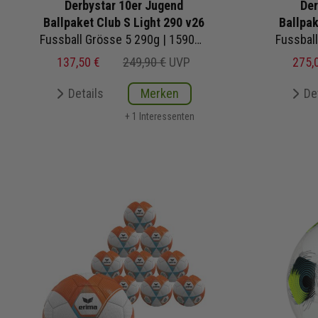
Derbystar 10er Jugend
Der
Ballpaket Club S Light 290 v26
Ballpak
Fussball Grösse 5 290g | 1590500154 | Fußbälle Set 10-teilig
137,50 €
249,90 €
UVP
275,
Details
Merken
De
+ 1 Interessenten