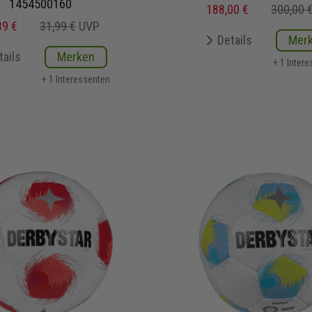
1454500160
188,00 €
300,00 
39 €
31,99 €
UVP
Details
Mer
tails
Merken
+ 1 Inter
+ 1 Interessenten