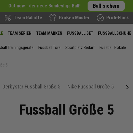
Ball sichern
Out now - der neue Bundesliga Ball!
Team Rabatte
Größen Muster
Profi-Flock
LE
TEAM SERIEN
TEAM MARKEN
FUSSBALL SET
FUSSBALLSCHUHE
ball Trainingsgeräte
Fussball Tore
Sportplatz Bedarf
Fussball Pokale
öße 5
Derbystar Fussball Größe 5
Nike Fussball Größe 5
next
Fussball Größe 5