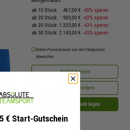
Mengenrabatt:
ab 10 Stück:
467,00 €
-40% sparen
ab 20 Stück:
903,00 €
-42% sparen
ab 30 Stück:
1.335,00 €
-43% sparen
ab 50 Stück:
2.145,00 €
-45% sparen
Online-Preise können von den Filialpreisen
abweichen
Artikel merken
Angebot anfordern
In den Warenkorb legen
 5 € Start-Gutschein