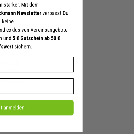
 stärker. Mit dem
ckmann Newsletter
verpasst Du
keine
nd exklusiven Vereinsangebote
en und
5 € Gutschein ab 50 €
hort und
fswert
sichern.
st du dir
menstellen
amen
agt und kann
ine/weiß,
ngebot von
ß, Weiß/grau
zt anmelden
/schwarz,
iß,