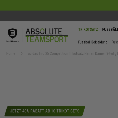
TRIKOTSATZ
FUSSBÄL
Fussball Bekleidung
Fuss
Home
adidas Tiro 25 Competition Trikotsatz Herren Damen 3-teilig
Zum
Ende
der
Bildergaler
springen
JETZT 40% RABATT AB 10 TRIKOT SETS