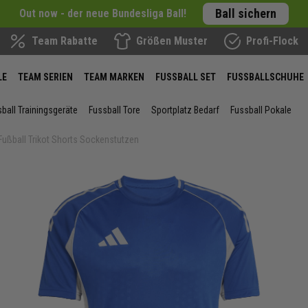
Ball sichern
Out now - der neue Bundesliga Ball!
Team Rabatte
Größen Muster
Profi-Flock
LE
TEAM SERIEN
TEAM MARKEN
FUSSBALL SET
FUSSBALLSCHUHE
ball Trainingsgeräte
Fussball Tore
Sportplatz Bedarf
Fussball Pokale
 Fußball Trikot Shorts Sockenstutzen
ie