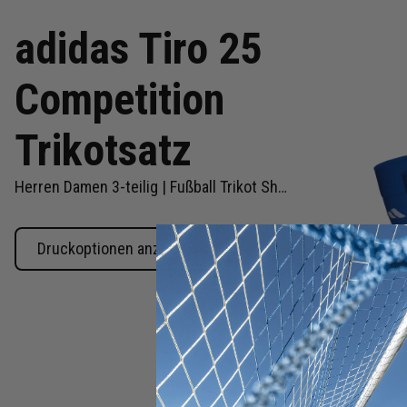
adidas Tiro 25
Competition
Trikotsatz
Herren Damen 3-teilig | Fußball Trikot Shorts Sockenstutzen | Fussball Trikot Set
Druckoptionen anzeigen
Zum
Anfang
der