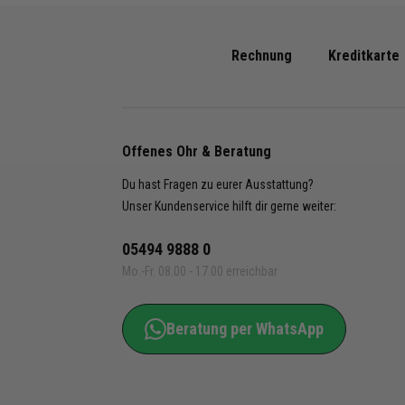
Produk
- Triko
Rechnung
Kreditkarte
- Short
- Stutz
adidas
Offenes Ohr & Beratung
- Triko
JF6085
Du hast Fragen zu eurer Ausstattung?
Unser Kundenservice hilft dir gerne weiter:
- Shor
JZ2519
05494 9888 0
JZ2517
Mo.-Fr. 08.00 - 17.00 erreichbar
- Stutz
IB7819,
Beratung per WhatsApp
IB7821,
IB7813