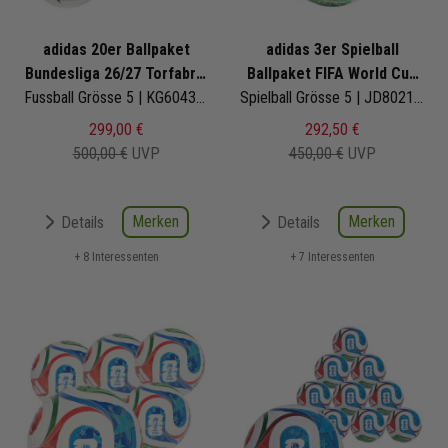
adidas 20er Ballpaket
adidas 3er Spielball
Bundesliga 26/27 Torfabrik
Ballpaket FIFA World Cup
Club
Fussball Grösse 5 | KG6043 | Fußbälle Set 20-teilig
26 Trionda Pro
Spielball Grösse 5 | JD8021 | Fußbälle Set 3-teilig
299,00 €
292,50 €
500,00 €
UVP
450,00 €
UVP
Merken
Merken
Details
Details
+ 8 Interessenten
+ 7 Interessenten