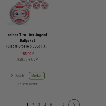
adidas Tiro 10er Jugend
Ballpaket
Fussball Grösse 5 350g | JW1525 | Fußbälle Set 10-teilig
155,00 €
250,00 €
UVP
Merken
Details
+ 7 Interessenten
Seite
1
2
3
4
5
...
7