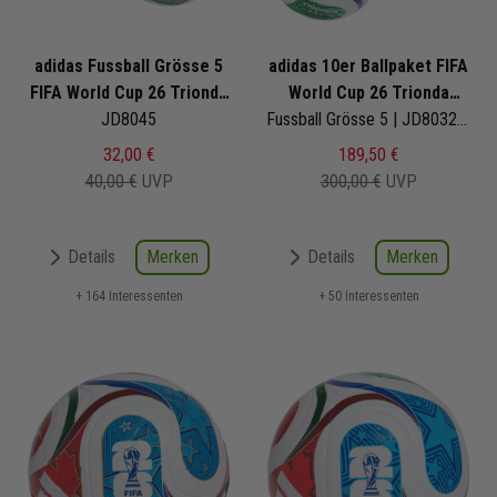
adidas Fussball Grösse 5
adidas 10er Ballpaket FIFA
FIFA World Cup 26 Trionda
World Cup 26 Trionda
League
JD8045
Training
Fussball Grösse 5 | JD8032 | Fußbälle Set 10-teilig
32,00 €
189,50 €
40,00 €
UVP
300,00 €
UVP
Merken
Merken
Details
Details
+ 164 Interessenten
+ 50 Interessenten