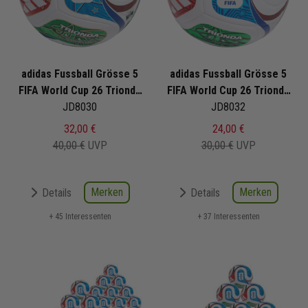
adidas Fussball Grösse 5
adidas Fussball Grösse 5
FIFA World Cup 26 Trionda
FIFA World Cup 26 Trionda
League
JD8030
Training
JD8032
32,00 €
24,00 €
40,00 €
UVP
30,00 €
UVP
Merken
Merken
Details
Details
+ 45 Interessenten
+ 37 Interessenten