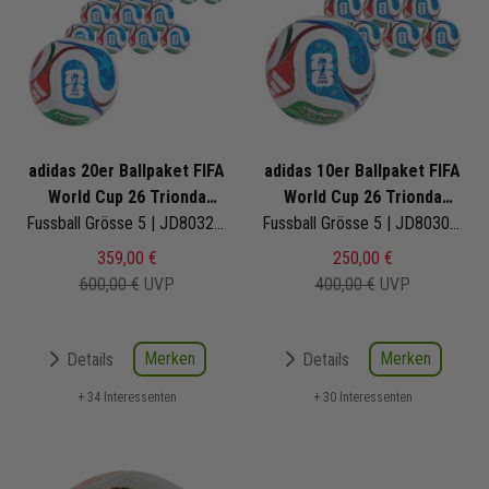
adidas 20er Ballpaket FIFA
adidas 10er Ballpaket FIFA
World Cup 26 Trionda
World Cup 26 Trionda
Training
Fussball Grösse 5 | JD8032 | Fußbälle Set 20-teilig
League
Fussball Grösse 5 | JD8030 | Fußbälle Set 10-teilig
359,00 €
250,00 €
600,00 €
UVP
400,00 €
UVP
Merken
Merken
Details
Details
+ 34 Interessenten
+ 30 Interessenten