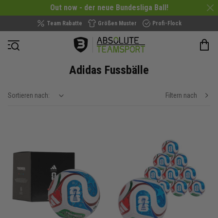
Out now - der neue Bundesliga Ball!
Team Rabatte
Größen Muster
Profi-Flock
Navigation öffnen
Adidas Fussbälle
Sortieren nach:
Filtern nach
show filteroptions