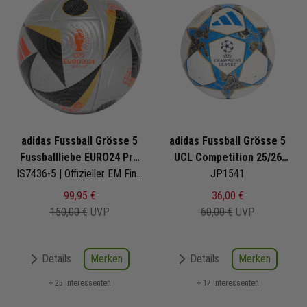
adidas Fussball Grösse 5
adidas Fussball Grösse 5
Fussballliebe EURO24 Pro
UCL Competition 25/26
Final
IS7436-5 | Offizieller EM Finalball 2024
League Stage
JP1541
99,95 €
36,00 €
150,00 €
UVP
60,00 €
UVP
Merken
Merken
Details
Details
+ 25 Interessenten
+ 17 Interessenten