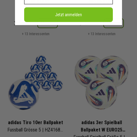
400,00 €
UVP
800,00 €
UVP
Jetzt anmelden
Merken
Merken
Details
Details
+ 13 Interessenten
+ 13 Interessenten
adidas Tiro 10er Ballpaket
adidas 3er Spielball
Fussball Grösse 5 | HZ4168 | Fußbälle Set 10-teilig
Ballpaket W EURO25