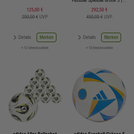
Konektis Pro
Fussball Spielball Größe 5 | JH1261 | Frauen Europameisterschaft 2025 | EM-Ball
125,00 €
292,50 €
200,00 €
UVP
450,00 €
UVP
Merken
Merken
Details
Details
+ 12 Interessenten
+ 10 Interessenten