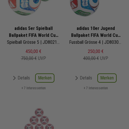
adidas 5er Spielball
adidas 10er Jugend
Ballpaket FIFA World Cup
Ballpaket FIFA World Cup
26 Trionda Pro
Spielball Grösse 5 | JD8021 | Fußbälle Set 5-teilig
26 Trionda League
Fussball Grösse 4 | JD8030 | Fußbälle Set 10-teilig
450,00 €
250,00 €
750,00 €
UVP
400,00 €
UVP
Merken
Merken
Details
Details
+ 7 Interessenten
+ 7 Interessenten