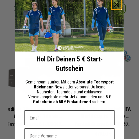
Merken
Merken
Details
Details
+ 15 Interessenten
+ 14 Interessenten
Hol Dir Deinen 5 € Start-
Gutschein
Gemeinsam stärker. Mit dem
Absolute Teamsport
Böckmann
Newsletter verpasst Du keine
Neuheiten, Teamdeals und exklusiven
Vereinsangebote mehr. Jetzt anmelden und
5 €
Gutschein ab 50 € Einkaufswert
sichern.
adidas 10er Ballpaket FIFA
adidas 20er Ballpaket FIFA
Dein E-mail Adresse
World Cup 26 Trionda
World Cup 26 Trionda
League
Fussball Grösse 5 | JD8045 | Fußbälle Set 10-teilig
League
Fussball Grösse 5 | JD8030 | Fußbälle Set 20-teilig
Vorname
248,00 €
479,00 €