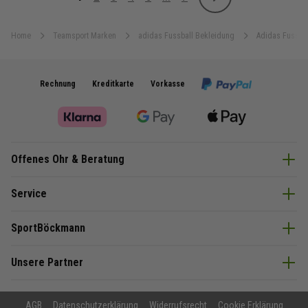
Weiter
Sie lesen gerade Seite
Seite
Seite
Seite
Seite
Seite
Home
Teamsport Marken
adidas Fussball Bekleidung
Adidas Fussbal
Rechnung
Kreditkarte
Vorkasse
Offenes Ohr & Beratung
Service
SportBöckmann
Unsere Partner
AGB
Datenschutzerklärung
Widerrufsrecht
Cookie Erklärung