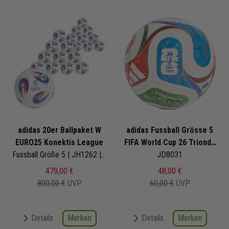
adidas 20er Ballpaket W
adidas Fussball Grösse 5
EURO25 Konektis League
FIFA World Cup 26 Trionda
Fussball Größe 5 | JH1262 | Frauen Europameisterschaft 2025 | EM-Ball
Competition
JD8031
479,00 €
48,00 €
800,00 €
UVP
60,00 €
UVP
Merken
Merken
Details
Details