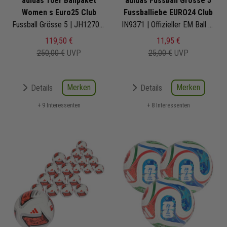
adidas 10er Ballpaket
adidas Fussball Grösse 5
Women s Euro25 Club
Fussballiebe EURO24 Club
Fussball Grösse 5 | JH1270 | Fußbälle Set 10-teilig
IN9371 | Offizieller EM Ball 2024
119,50 €
11,95 €
250,00 €
UVP
25,00 €
UVP
Merken
Merken
Details
Details
+ 9 Interessenten
+ 8 Interessenten