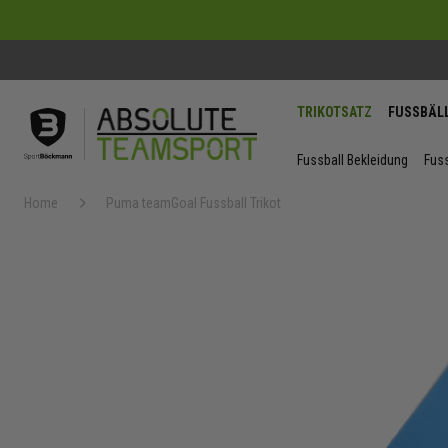
TRIKOTSATZ
FUSSBÄL
Fussball Bekleidung
Fuss
Home
Puma teamGoal Fussball Trikot
Zum
Ende
der
Bildergaler
springen