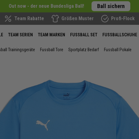
Ball sichern
Out now - der neue Bundesliga Ball!
Team Rabatte
Größen Muster
Profi-Flock
LE
TEAM SERIEN
TEAM MARKEN
FUSSBALL SET
FUSSBALLSCHUHE
ball Trainingsgeräte
Fussball Tore
Sportplatz Bedarf
Fussball Pokale
ie