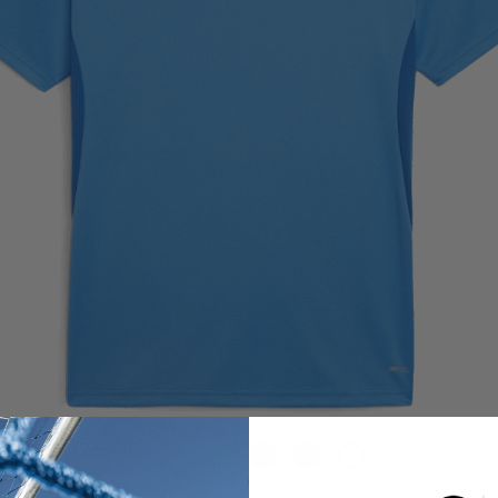
Blau
Gelb
Grün
Rot
Schwarz
Weiß