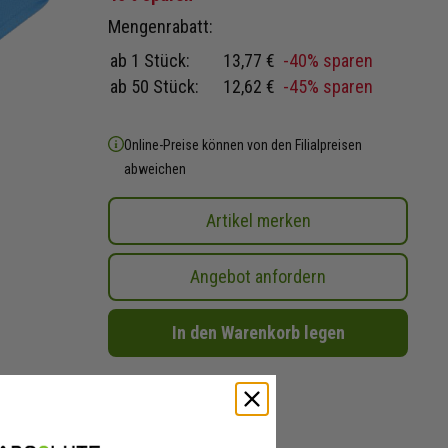
Mengenrabatt:
ab 1 Stück:
13,77 €
-40% sparen
ab 50 Stück:
12,62 €
-45% sparen
Online-Preise können von den Filialpreisen
abweichen
Artikel merken
Angebot anfordern
In den Warenkorb legen