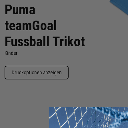
Puma
teamGoal
Fussball Trikot
Kinder
Druckoptionen anzeigen
Zum
Anfang
der